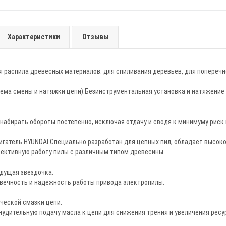
Характеристики
Отзывы
 распила древесных материалов: для спиливания деревьев, для поперечн
ема смены и натяжки цепи).Безинструментальная установка и натяжение 
набирать обороты постепенно, исключая отдачу и сводя к минимуму риск
игатель HYUNDAI.Cпециально разработан для цепных пил, обладает высок
ективную работу пилы с различным типом древесины.
дущая звездочка.
овечность и надежность работы привода электропилы.
ческой смазки цепи.
удительную подачу масла к цепи для снижения трения и увеличения ресу