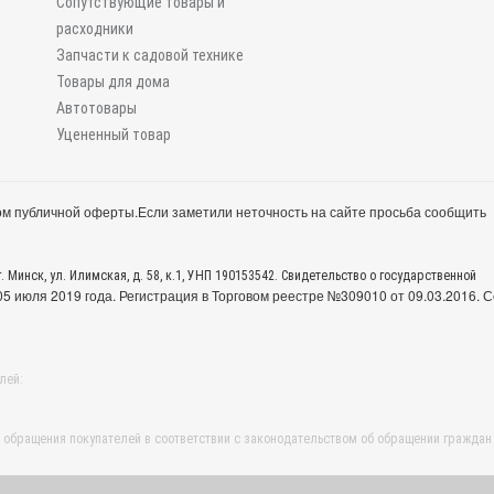
Сопутствующие товары и
расходники
Запчасти к садовой технике
Товары для дома
Автотовары
Уцененный товар
м публичной оферты.
Если заметили неточность на сайте просьба сообщить
. Минск, ул. Илимская, д. 58, к.1, УНП 190153542. Свидетельство о государственной
 июля 2019 года. Регистрация в Торговом реестре №309010 от 09.03.2016. С
лей:
обращения покупателей в соответствии с законодательством об обращении граждан