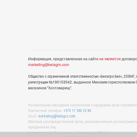
Информация, представленная на сайте
не является
договоро
marketing@belagro.com
Общество с ограниченной ответственностью «Белагро Бел», 220047, г
№190153542, выданное Минcким горисполкомом 05
регистрации
магазинов "Хозтоварищ".
Рассмотрение обращений покупателей о нарушении прав потребите
Контактный телефон:
+375 17 388 22 88
Email:
marketing@belagro.com
Местный распорядительный орган, уполномоченный рассматривать 
юридических лиц:
Администрация Заводского района города Минска