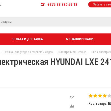
+375 33 380 59 18
ю
Заказать зв
ОПЛАТА И ДОСТАВКА
ФИНАНСИРОВАНИЕ
-
Техника для ухода за газоном и садом
-
Электропилы цепные
-
Пила электриче
лектрическая HYUNDAI LXE 241
Код товара: Б