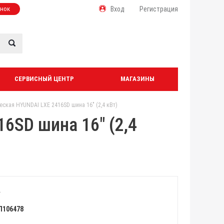
онок
Вход
Регистрация
СЕРВИСНЫЙ ЦЕНТР
МАГАЗИНЫ
ская HYUNDAI LXE 2416SD шина 16" (2,4 кВт)
6SD шина 16" (2,4
Л106478