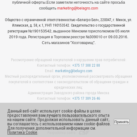
публичной оферты.
Если заметили неточность на сайте просьба
сообщить
marketing@belagro.com
Общество с ограниченной ответственностью «Белагро Бел», 220047, г. Минск, ул.
Илимская, д. 58, к.1, УНП 190153542. Свидетельство о государственной
№190153542, выданное Минcким горисполкомом 05 июля
регистрации
2019 года. Регистрация в Торговом реестре №309010 от 09.03.2016.
Сеть магазинов "Хозтоварищ".
Рассмотрение обращений покупателей о нарушении прав потребителей:
Контактный телефон:
+375 17 388 22 88
Email:
marketing@belagro.com
Местный распорядительный орган, уполномоченный рассматривать обращения
покупателей в соответствии с законодательством об обращении граждан и
юридических лиц:
Администрация Заводского района города Минска
Контактный телефон:
+375 17 389 26 46
Данный веб-сайт использует cookie-файлы в целях
предоставления вам лучшего пользовательского опыта
© 2026 ООО «Белагро Бел»
на нашем сайте. Продолжая использовать данный сайт,
Принять
вы соглашаетесь с использованием нами cookie-файлов.
Для получения дополнительной информации см.
Политика Cookie
.
Разработка сайта