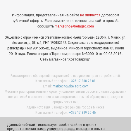
Информация, представленная на сайте
не является
договором
публичной оферты.
Если заметили неточность на сайте просьба
сообщить
marketing@belagro.com
Общество с ограниченной ответственностью «Белагро Бел», 220047, г. Минск, ул.
Илимская, д. 58, к.1, УНП 190153542. Свидетельство о государственной
№190153542, выданное Минcким горисполкомом 05 июля
регистрации
2019 года. Регистрация в Торговом реестре №309010 от 09.03.2016.
Сеть магазинов "Хозтоварищ".
Рассмотрение обращений покупателей о нарушении прав потребителей:
Контактный телефон:
+375 17 388 22 88
Email:
marketing@belagro.com
Местный распорядительный орган, уполномоченный рассматривать обращения
покупателей в соответствии с законодательством об обращении граждан и
юридических лиц:
Администрация Заводского района города Минска
Контактный телефон:
+375 17 389 26 46
Данный веб-сайт использует cookie-файлы в целях
предоставления вам лучшего пользовательского опыта
© 2026 ООО «Белагро Бел»