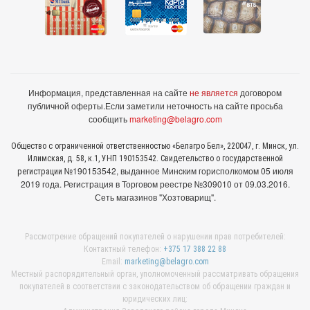
Информация, представленная на сайте
не является
договором
публичной оферты.
Если заметили неточность на сайте просьба
сообщить
marketing@belagro.com
Общество с ограниченной ответственностью «Белагро Бел», 220047, г. Минск, ул.
Илимская, д. 58, к.1, УНП 190153542. Свидетельство о государственной
№190153542, выданное Минcким горисполкомом 05 июля
регистрации
2019 года. Регистрация в Торговом реестре №309010 от 09.03.2016.
Сеть магазинов "Хозтоварищ".
Рассмотрение обращений покупателей о нарушении прав потребителей:
Контактный телефон:
+375 17 388 22 88
Email:
marketing@belagro.com
Местный распорядительный орган, уполномоченный рассматривать обращения
покупателей в соответствии с законодательством об обращении граждан и
юридических лиц: