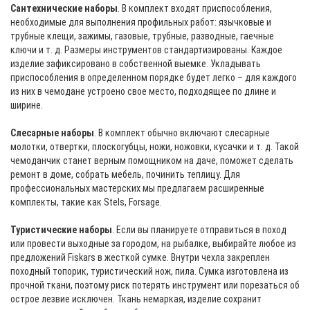
Сантехнические наборы
. В комплект входят приспособления,
необходимые для выполнения профильных работ: язычковые и
трубные клещи, зажимы, газовые, трубные, разводные, гаечные
ключи и т. д. Размеры инструментов стандартизированы. Каждое
изделие зафиксировано в собственной выемке. Укладывать
приспособления в определенном порядке будет легко – для каждого
из них в чемодане устроено свое место, подходящее по длине и
ширине.
Слесарные наборы
. В комплект обычно включают слесарные
молотки, отвертки, плоскогубцы, ножи, ножовки, кусачки и т. д. Такой
чемоданчик станет верным помощником на даче, поможет сделать
ремонт в доме, собрать мебель, починить теплицу. Для
профессиональных мастерских мы предлагаем расширенные
комплекты, такие как Stels, Forsage.
Туристические наборы
. Если вы планируете отправиться в поход
или провести выходные за городом, на рыбалке, выбирайте любое из
предложений Fiskars в жесткой сумке. Внутри чехла закреплен
походный топорик, туристический нож, пила. Сумка изготовлена из
прочной ткани, поэтому риск потерять инструмент или порезаться об
острое лезвие исключен. Ткань немаркая, изделие сохранит