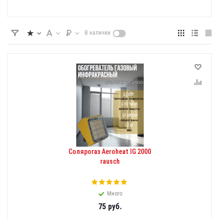
В наличии
Солярогаз Aeroheat IG 2000
rausch
Много
75
руб.