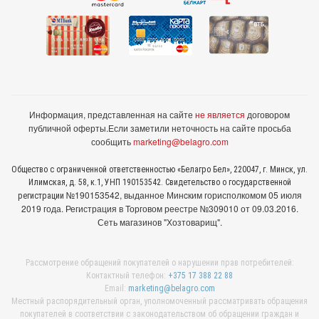
Информация, представленная на сайте
не является
договором
публичной оферты.
Если заметили неточность на сайте просьба
сообщить
marketing@belagro.com
Общество с ограниченной ответственностью «Белагро Бел», 220047, г. Минск, ул.
Илимская, д. 58, к.1, УНП 190153542. Свидетельство о государственной
№190153542, выданное Минcким горисполкомом 05 июля
регистрации
2019 года. Регистрация в Торговом реестре №309010 от 09.03.2016.
Сеть магазинов "Хозтоварищ".
Рассмотрение обращений покупателей о нарушении прав потребителей:
Контактный телефон:
+375 17 388 22 88
Email:
marketing@belagro.com
Местный распорядительный орган, уполномоченный рассматривать обращения
покупателей в соответствии с законодательством об обращении граждан и