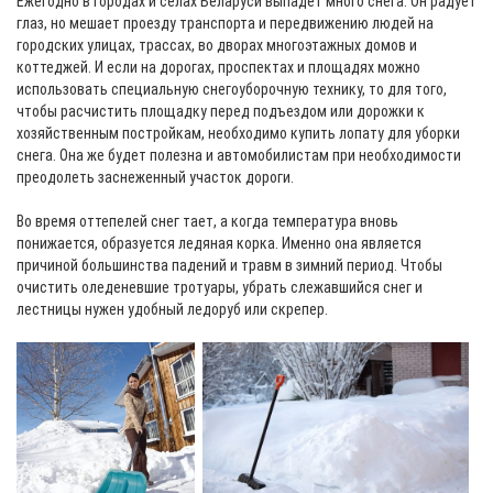
Ежегодно в городах и селах Беларуси выпадет много снега. Он радует
глаз, но мешает проезду транспорта и передвижению людей на
городских улицах, трассах, во дворах многоэтажных домов и
коттеджей. И если на дорогах, проспектах и площадях можно
использовать специальную снегоуборочную технику, то для того,
чтобы расчистить площадку перед подъездом или дорожки к
хозяйственным постройкам, необходимо купить лопату для уборки
снега. Она же будет полезна и автомобилистам при необходимости
преодолеть заснеженный участок дороги.
Во время оттепелей снег тает, а когда температура вновь
понижается, образуется ледяная корка. Именно она является
причиной большинства падений и травм в зимний период. Чтобы
очистить оледеневшие тротуары, убрать слежавшийся снег и
лестницы нужен удобный ледоруб или скрепер.