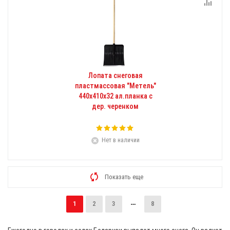
Лопата снеговая
пластмассовая "Метель"
440х410х32 ал.планка с
дер. черенком
Нет в наличии
Показать еще
1
2
3
8