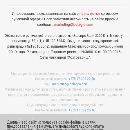
Информация, представленная на сайте
не является
договором
публичной оферты.
Если заметили неточность на сайте просьба
сообщить
marketing@belagro.com
Общество с ограниченной ответственностью «Белагро Бел», 220047, г. Минск, ул.
Илимская, д. 58, к.1, УНП 190153542. Свидетельство о государственной
№190153542, выданное Минcким горисполкомом 05 июля
регистрации
2019 года. Регистрация в Торговом реестре №309010 от 09.03.2016.
Сеть магазинов "Хозтоварищ".
Рассмотрение обращений покупателей о нарушении прав потребителей:
Контактный телефон:
+375 17 388 22 88
Email:
marketing@belagro.com
Местный распорядительный орган, уполномоченный рассматривать обращения
покупателей в соответствии с законодательством об обращении граждан и
юридических лиц:
Администрация Заводского района города Минска
Контактный телефон:
+375 17 389 26 46
Данный веб-сайт использует cookie-файлы в целях
предоставления вам лучшего пользовательского опыта
© 2026 ООО «Белагро Бел»