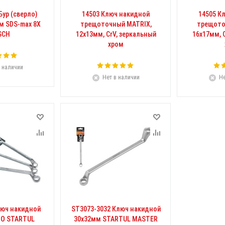
Бур (сверло)
14503 Ключ накидной
14505 К
м SDS-max 8X
трещоточный MATRIX,
трещото
SCH
12х13мм, CrV, зеркальный
16х17мм, 
хром
 наличии
Нет в наличии
Не
люч накидной
ST3073-3032 Ключ накидной
RO STARTUL
30x32мм STARTUL MASTER