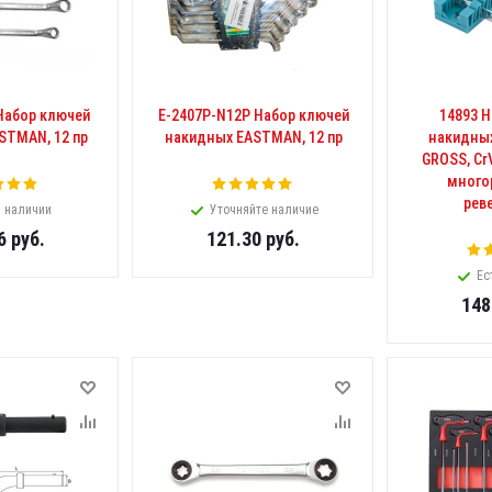
Набор ключей
Е-2407Р-N12Р Набор ключей
14893 
STMAN, 12 пр
накидных EASTMAN, 12 пр
накидных
GROSS, CrV
много
рев
в наличии
Уточняйте наличие
6
руб.
121.30
руб.
Ес
148