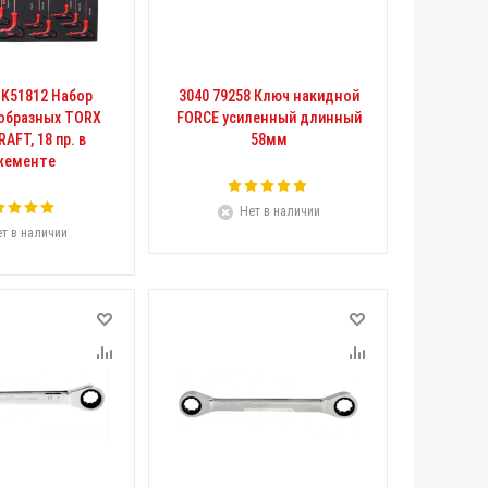
-K51812 Набор
3040 79258 Ключ накидной
-образных TORX
FORCE усиленный длинный
AFT, 18 пр. в
58мм
жементе
Нет в наличии
т в наличии