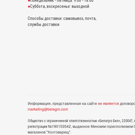
Понедельник - пятница: 9:00 - 18:00
Суббота, воскресенье: выходной
Способы доставки: самовывоз, почта,
службы доставки
Информация, представленная на сайте
не является
договоро
marketing@belagro.com
Общество с ограниченной ответственностью «Белагро Бел», 220047, г
№190153542, выданное Минcким горисполкомом 05
регистрации
магазинов "Хозтоварищ".