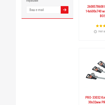
первыми
2608578608 
14х600х740 м
BO
Нет в
PRO-33032 К
30x32мм P