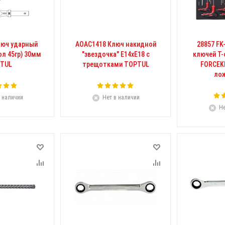
люч ударный
AOAC1418 Ключ накидной
28857 FK
ол 45гр) 30мм
"звездочка" Е14хЕ18 с
ключей Т
TUL
трещотками TOPTUL
FORCEKR
ло
 наличии
Нет в наличии
Не