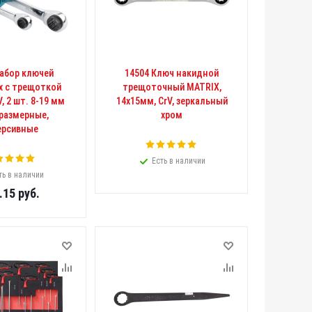
Набор ключей
14504 Ключ накидной
 с трещоткой
трещоточный MATRIX,
, 2 шт. 8-19 мм
14х15мм, CrV, зеркальный
размерные,
хром
ерсивные
Есть в наличии
ть в наличии
.15
руб.