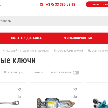
+375 33 380 59 18
ю
Заказать зв
ОПЛАТА И ДОСТАВКА
ФИНАНСИРОВАНИЕ
-
Слесарный и столярный инструмент
-
Ключи, наборы ключей
-
Накидные ключ
ые ключи
По алфавиту
По цене
Только в наличии