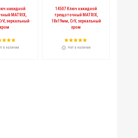
люч накидной
14507 Ключ накидной
чный MATRIX,
трещоточный MATRIX,
CrV, зеркальный
18х19мм, CrV, зеркальный
хром
хром
т в наличии
Нет в наличии