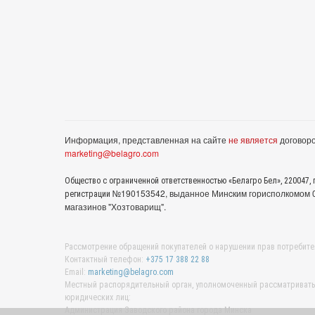
Информация, представленная на сайте
не является
договоро
marketing@belagro.com
Общество с ограниченной ответственностью «Белагро Бел», 220047, г
№190153542, выданное Минcким горисполкомом 05
регистрации
магазинов "Хозтоварищ".
Рассмотрение обращений покупателей о нарушении прав потребите
Контактный телефон:
+375 17 388 22 88
Email:
marketing@belagro.com
Местный распорядительный орган, уполномоченный рассматривать 
юридических лиц:
Администрация Заводского района города Минска