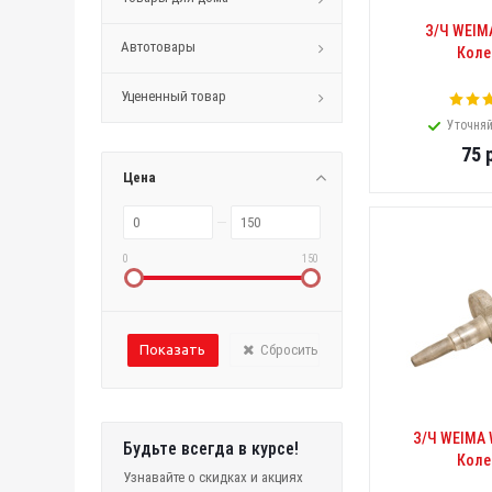
З/Ч WEIM
Автотовары
Коле
Уцененный товар
Уточняй
75
р
Цена
0
150
Сбросить
З/Ч WEIMA
Будьте всегда в курсе!
Коле
Узнавайте о скидках и акциях