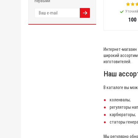
первыми
Уточняй
100
Интернет-магазин
широкий ассортим
изготовителей.
Наш ассор
В каталоге вы мо
коленвалы;
регуляторы на
карбюраторы;
статоры генерат
Мы регулярно обн