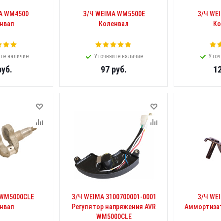
A WM4500
З/Ч WEIMA WM5500E
З/Ч WE
нвал
Коленвал
Ко
те наличие
Уточняйте наличие
Уточ
уб.
97
руб.
1
 WM5000CLE
З/Ч WEIMA 3100700001-0001
З/Ч WE
нвал
Регулятор напряжения AVR
Аммортизат
WM5000CLE