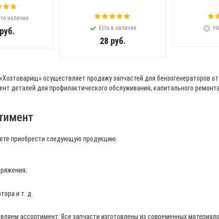
те наличие
Есть в наличии
Не
руб.
28
руб.
 «Хозтоварищ» осуществляет продажу запчастей для бензогенераторов от
ент деталей для профилактического обслуживания, капитального ремонт
тимент
жете приобрести следующую продукцию:
пряжения;
ора и т. д.
овляем ассортимент. Все запчасти изготовлены из современных материал