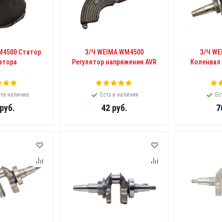
M4500 Статор
З/Ч WEIMA WM4500
З/Ч WE
атора
Регулятор напряжения AVR
Коленвал
те наличие
Есть в наличии
Ес
руб.
42
руб.
7