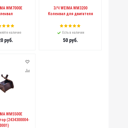
IMA WM7000E
З/Ч WEIMA WM3200
ленвал
Коленвал для двигателя
няйте наличие
Есть в наличии
20
руб.
50
руб.
IMA WM5500E
ор (2434300004-
0001)