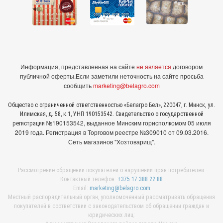
Информация, представленная на сайте
не является
договором
публичной оферты.
Если заметили неточность на сайте просьба
сообщить
marketing@belagro.com
Общество с ограниченной ответственностью «Белагро Бел», 220047, г. Минск, ул.
Илимская, д. 58, к.1, УНП 190153542. Свидетельство о государственной
№190153542, выданное Минcким горисполкомом 05 июля
регистрации
2019 года. Регистрация в Торговом реестре №309010 от 09.03.2016.
Сеть магазинов "Хозтоварищ".
Рассмотрение обращений покупателей о нарушении прав потребителей:
Контактный телефон:
+375 17 388 22 88
Email:
marketing@belagro.com
Местный распорядительный орган, уполномоченный рассматривать обращения
покупателей в соответствии с законодательством об обращении граждан и
юридических лиц: