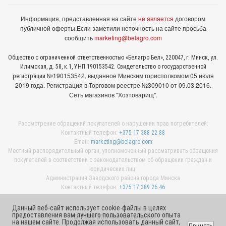
Информация, представленная на сайте
не является
договором
публичной оферты.
Если заметили неточность на сайте просьба
сообщить
marketing@belagro.com
Общество с ограниченной ответственностью «Белагро Бел», 220047, г. Минск, ул.
Илимская, д. 58, к.1, УНП 190153542. Свидетельство о государственной
№190153542, выданное Минcким горисполкомом 05 июля
регистрации
2019 года. Регистрация в Торговом реестре №309010 от 09.03.2016.
Сеть магазинов "Хозтоварищ".
Рассмотрение обращений покупателей о нарушении прав потребителей:
Контактный телефон:
+375 17 388 22 88
Email:
marketing@belagro.com
Местный распорядительный орган, уполномоченный рассматривать обращения
покупателей в соответствии с законодательством об обращении граждан и
юридических лиц:
Администрация Заводского района города Минска
Контактный телефон:
+375 17 389 26 46
Данный веб-сайт использует cookie-файлы в целях
предоставления вам лучшего пользовательского опыта
© 2026 ООО «Белагро Бел»
на нашем сайте. Продолжая использовать данный сайт,
Принять