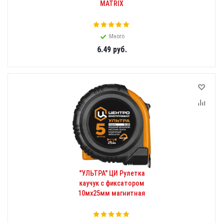
MATRIX
Много
6.49
руб.
"УЛЬТРА" ЦИ Рулетка
каучук с фиксатором
10мх25мм магнитная