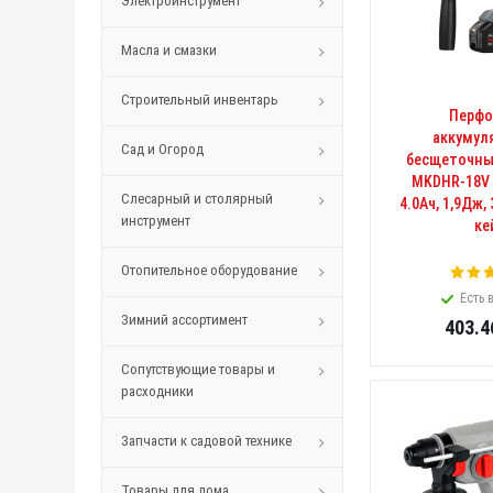
Электроинструмент
Масла и смазки
Строительный инвентарь
Перфо
аккумул
Сад и Огород
беcщеточный
MKDHR-18V (
Слесарный и столярный
4.0Ач, 1,9Дж, 
инструмент
ке
Отопительное оборудование
Есть 
Зимний ассортимент
403.4
Сопутствующие товары и
расходники
Запчасти к садовой технике
Товары для дома