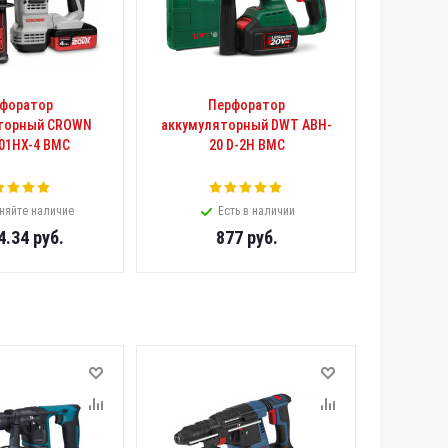
форатор
Перфоратор
торный CROWN
аккумуляторный DWT ABH-
01HX-4 BMC
20 D-2H BMC
няйте наличие
Есть в наличии
4.34
руб.
877
руб.