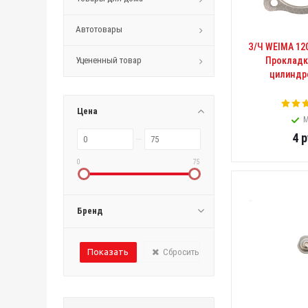
Автотовары
З/Ч WEIMA 12
Уцененный товар
Прокладк
цилиндро
Цена
М
4
р
0
75
Бренд
Сбросить