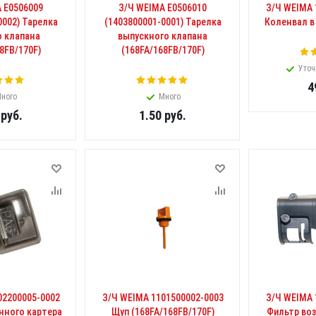
 E0506009
З/Ч WEIMA E0506010
З/Ч WEIMA 
0002) Тарелка
(1403800001-0001) Тарелка
Коленвал в 
о клапана
выпускного клапана
8FB/170F)
(168FA/168FB/170F)
Уточ
4
ного
Много
руб.
1.50
руб.
02200005-0002
З/Ч WEIMA 1101500002-0003
З/Ч WEIMA 
нного картера
Щуп (168FA/168FB/170F)
Фильтр во