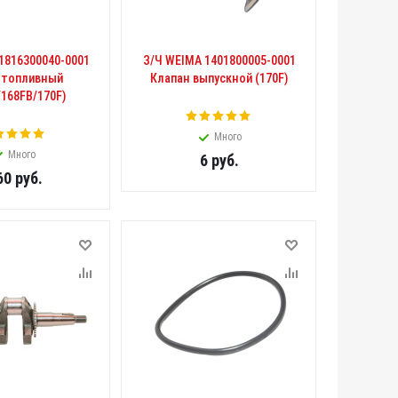
1816300040-0001
З/Ч WEIMA 1401800005-0001
 топливный
Клапан выпускной (170F)
/168FB/170F)
Много
Много
6
руб.
60
руб.