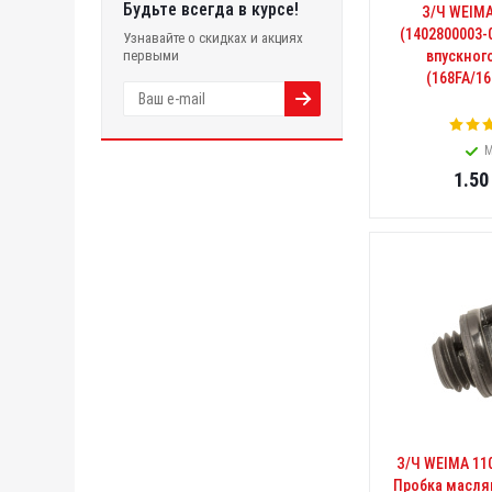
Будьте всегда в курсе!
З/Ч WEIMA
(1402800003-
Узнавайте о скидках и акциях
первыми
впускног
(168FA/16
М
1.50
З/Ч WEIMA 11
Пробка масля