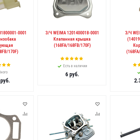
01800001-0001
З/Ч WEIMA 1201400018-0001
З/Ч WE
ензобака
Клапанная крышка
(14019
рующая
(168FA/168FB/170F)
Ко
8FB/170F)
(168FA
Есть в наличии
ного
6
руб.
руб.
2.