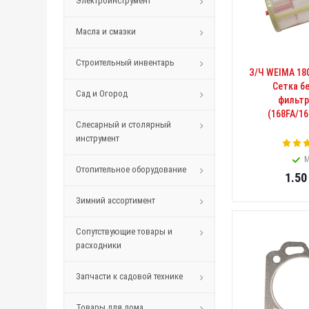
Электроинструмент
Масла и смазки
Строительный инвентарь
З/Ч WEIMA 18
Сетка б
Сад и Огород
фильт
(168FA/16
Слесарный и столярный
инструмент
М
Отопительное оборудование
1.50
Зимний ассортимент
Сопутствующие товары и
расходники
Запчасти к садовой технике
Товары для дома