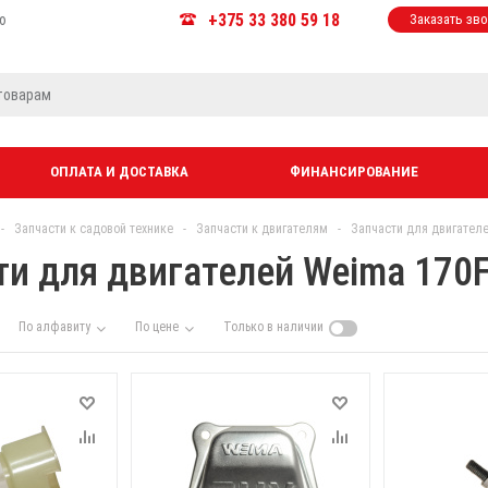
+375 33 380 59 18
ю
Заказать зв
ОПЛАТА И ДОСТАВКА
ФИНАНСИРОВАНИЕ
-
Запчасти к садовой технике
-
Запчасти к двигателям
-
Запчасти для двигател
ти для двигателей Weima 170
По алфавиту
По цене
Только в наличии