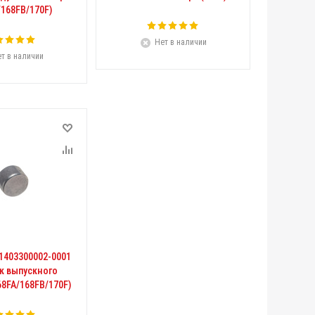
/168FB/170F)
Нет в наличии
т в наличии
1403300002-0001
к выпускного
68FA/168FB/170F)