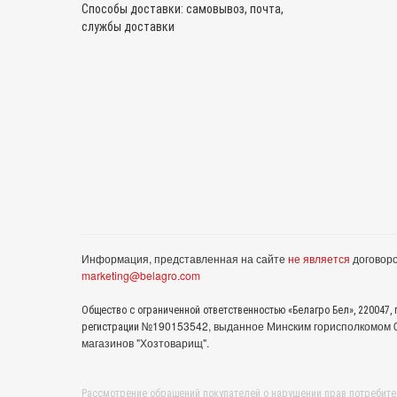
Способы доставки: самовывоз, почта,
службы доставки
Информация, представленная на сайте
не является
договоро
marketing@belagro.com
Общество с ограниченной ответственностью «Белагро Бел», 220047, г
№190153542, выданное Минcким горисполкомом 05
регистрации
магазинов "Хозтоварищ".
Рассмотрение обращений покупателей о нарушении прав потребите