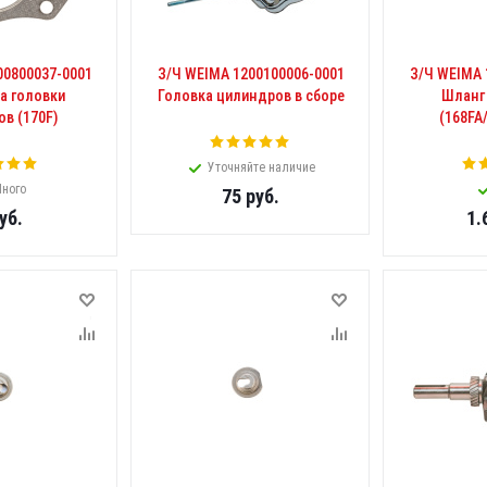
00800037-0001
З/Ч WEIMA 1200100006-0001
З/Ч WEIMA 
а головки
Головка цилиндров в сборе
Шланг
в (170F)
(168FA
Уточняйте наличие
ного
75
руб.
уб.
1.