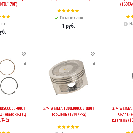
8FB/170F)
(168FA
Есть в наличии
ного
Не
1
руб.
уб.
00500006-0001
З/Ч WEIMA 1300300005-0001
З/Ч WEIMA 
шневых колец
Поршень (170F/Р-2)
Колпаче
/Р-2)
клапана (1