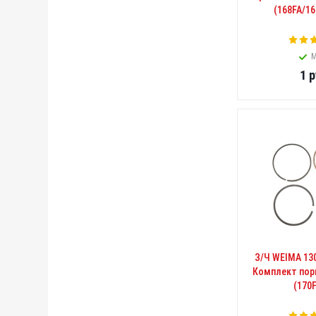
(168FA/16
М
1
р
З/Ч WEIMA 13
Комплект пор
(170F