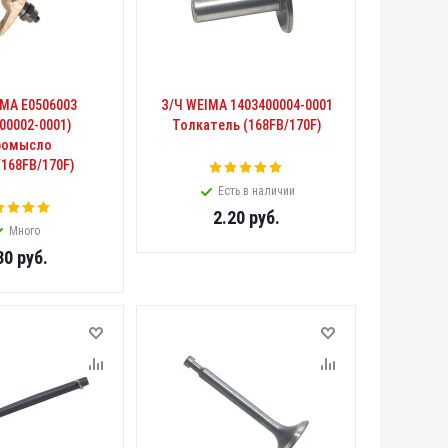
IMA E0506003
З/Ч WEIMA 1403400004-0001
00002-0001)
Толкатель (168FB/170F)
ромысло
/168FB/170F)
Есть в наличии
2.20
руб.
Много
30
руб.