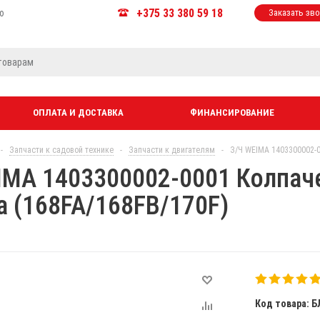
+375 33 380 59 18
ю
Заказать зв
ОПЛАТА И ДОСТАВКА
ФИНАНСИРОВАНИЕ
-
Запчасти к садовой технике
-
Запчасти к двигателям
-
З/Ч WEIMA 1403300002-0
IMA 1403300002-0001 Колпач
а (168FA/168FB/170F)
Код товара: Б