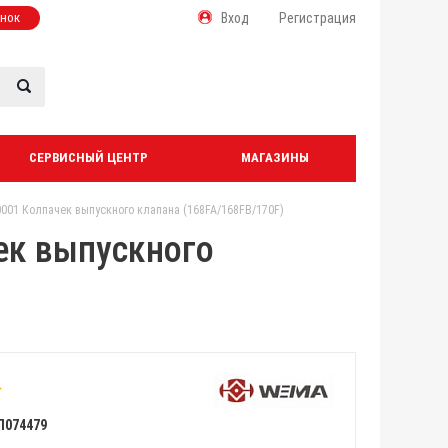
онок
Вход
Регистрация
СЕРВИСНЫЙ ЦЕНТР
МАГАЗИНЫ
001 Колпачек выпускного клапана (168FA/168FB/170F)
ек выпускного
Л074479