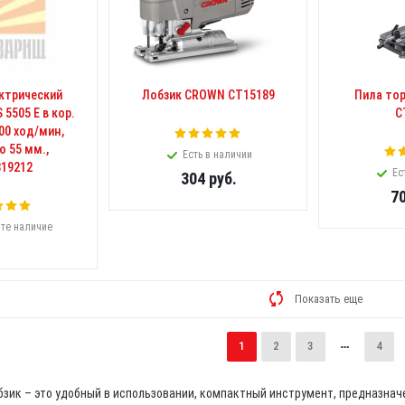
ктрический
Лобзик CROWN CT15189
Пила то
5505 E в кор.
C
000 ход/мин,
о 55 мм.,
Есть в наличии
319212
Ес
304
руб.
7
те наличие
Показать еще
1
2
3
4
зик – это удобный в использовании, компактный инструмент, предназначе