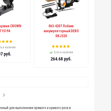
рцевая CROWN
063-4207 Лобзик
T15194
аккумуляторный DEKO
DKJS20
ть в наличии
Есть в наличии
07
руб.
264.68
руб.
нный для выполнения прямого и кривого реза в