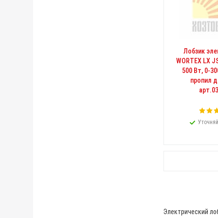
Лобзик эле
WORTEX LX JS 
500 Вт, 0-3
пропил д
арт.0
Уточняй
Электрический лоб