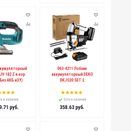
ккумуляторный
063-4211 Лобзик
V 182 Z в кор.
аккумуляторный DEKO
 Без АКБ иЗУ)
DKJS20 SET 2
ть в наличии
Есть в наличии
9.71
руб.
358.63
руб.