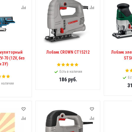
умуляторный
Лобзик CROWN CT15212
Лобзик эл
-70 (12V, без
STS
и ЗУ)
Есть в наличии
Ес
186
руб.
в наличии
3