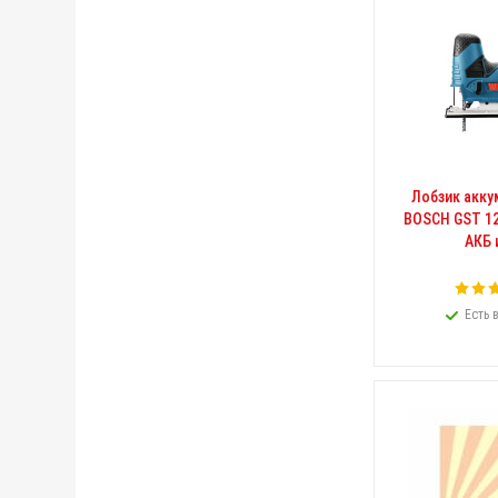
Лобзик акк
BOSCH GST 12V
АКБ 
Есть 