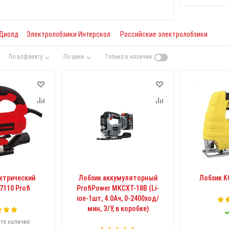
 Диолд
Электролобзики Интерскол
Российские электролобзики
По алфавиту
По цене
Только в наличии
ктрический
Лобзик аккумуляторный
Лобзик K
110 Profi
ProfiPower MKCXT-18B (Li-
ion-1шт, 4.0Ач, 0-2400ход/
мин, З/У, в коробке)
те наличие