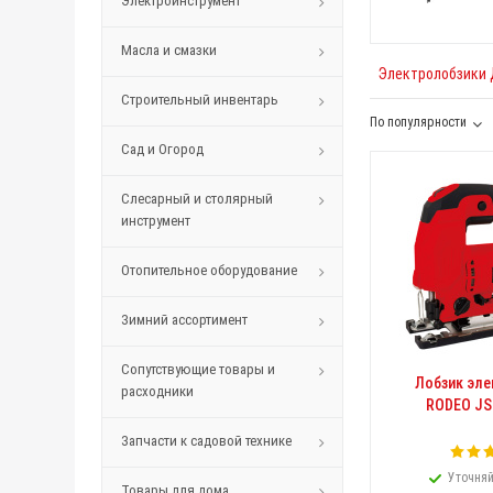
Электроинструмент
Масла и смазки
Электролобзики
Строительный инвентарь
По популярности
Сад и Огород
Слесарный и столярный
инструмент
Отопительное оборудование
Зимний ассортимент
Сопутствующие товары и
Лобзик эле
расходники
RODEO JS7
Запчасти к садовой технике
Уточняй
Товары для дома