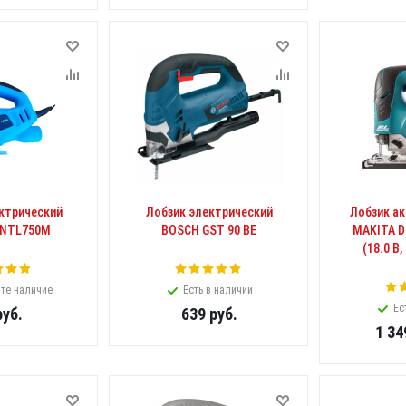
ктрический
Лобзик электрический
Лобзик а
NTL750M
BOSCH GST 90 BE
MAKITA DJ
(18.0 В,
те наличие
Есть в наличии
Ес
уб.
639
руб.
1 34