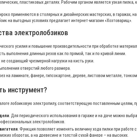
лических, пластиковых деталях. Рабочим органом является узкая пилка,
роко применяются в столярных и дизайнерских мастерских, в гаражах, на
зик на выгодных условиях предлагает интернет-магазин «Хозтоварищ».
тва электролобзиков
ческого усилия и повышение производительности при обработке материа
ть выполнения длинных резов как по прямой, так и по кривой линии.
 не создающий чрезмерной нагрузки на кисть руки.
ыполнения отверстий любого размера.
ез на ламинате, фанере, гипсокартоне, дереве, листовом металле, тонком 
ть инструмент?
талоге лобзиковую электропилу, соответствующую поставленным целям, 
дели
. Для периодического использования в гараже и на даче можно выбр
профессиональных электролобзиков.
двигателя
. Функция позволяет изменять величину хода пилки при работе 
низких оборотах, а на древесине и толстой сухой фанере – на высоких.