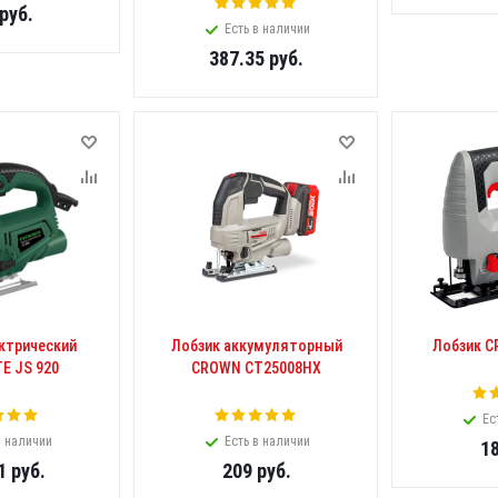
руб.
Есть в наличии
387.35
руб.
ктрический
Лобзик аккумуляторный
Лобзик C
E JS 920
CROWN CT25008HX
Ес
в наличии
Есть в наличии
1
1
руб.
209
руб.