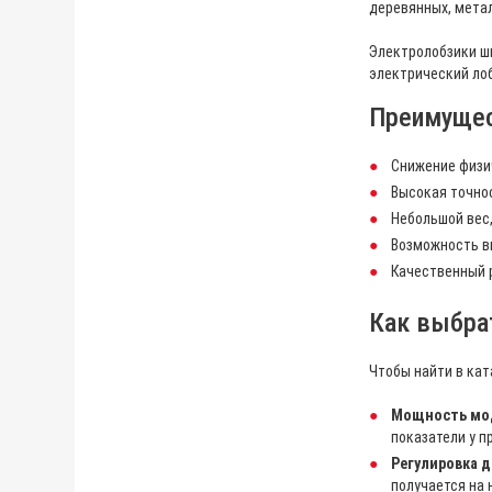
деревянных, метал
Электролобзики ши
электрический лоб
Преимущес
Снижение физи
Высокая точнос
Небольшой вес,
Возможность в
Качественный р
Как выбра
Чтобы найти в ка
Мощность мо
показатели у 
Регулировка 
получается на 