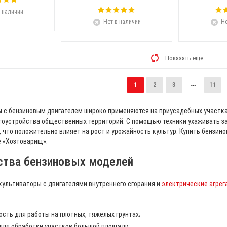
 наличии
Нет в наличии
Не
Показать еще
1
2
3
11
 с бензиновым двигателем широко применяются на приусадебных участках
гоустройства общественных территорий. С помощью техники ухаживать за
 что положительно влияет на рост и урожайность культур. Купить бензин
е «Хозтоварищ».
тва бензиновых моделей
ультиваторы с двигателями внутреннего сгорания и
электрические агрег
сть для работы на плотных, тяжелых грунтах;
для обработки участков большой площади;