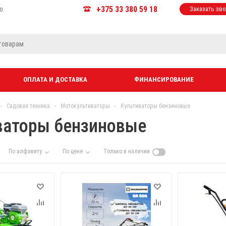
+375 33 380 59 18
ю
Заказать зв
ОПЛАТА И ДОСТАВКА
ФИНАНСИРОВАНИЕ
-
Садовая техника
-
Мотокультиваторы
-
Культиваторы бензиновые
ваторы бензиновые
По алфавиту
По цене
Только в наличии