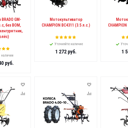
р BRADO GM-
Мотокультиватор
Моток
.с, без ВОМ,
CHAMPION BC4311 (3.5 л.с.)
CHAMPION B
,кенгурятник,
олёс)
Уточняйте наличие
Уточ
1 272
руб.
1 
в наличии
40
руб.