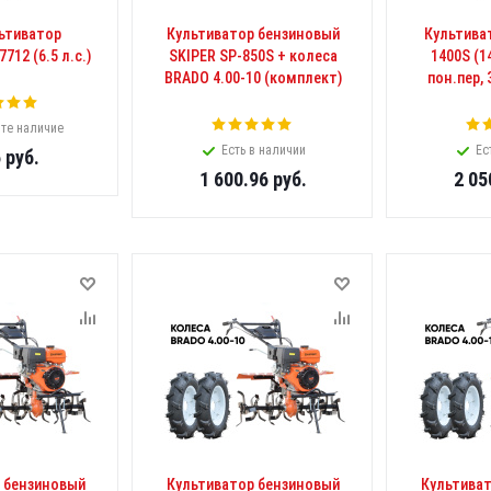
ьтиватор
Культиватор бензиновый
Культива
12 (6.5 л.с.)
SKIPER SP-850S + колеса
1400S (14
BRADO 4.00-10 (комплект)
пон.пер, 
те наличие
Есть в наличии
Ес
6
руб.
1 600.96
руб.
2 05
 бензиновый
Культиватор бензиновый
Культива