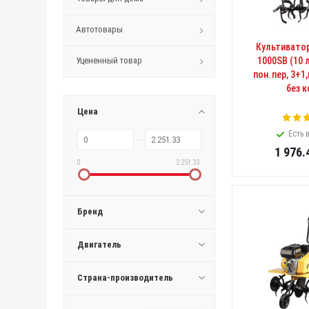
Автотовары
Культивато
Уцененный товар
1000SB (10 л
пон.пер, 3+1
без к
Цена
Есть 
1 976.
0
2 251.33
Бренд
Двигатель
Страна-производитель