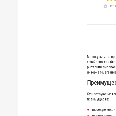
Нет в
Мотокультиваторы
хозяйства для бла
рыхления высокое,
интернет-магазин
Преимущес
Существуют моток
преимуществ:
высокую мощно
выносливость 