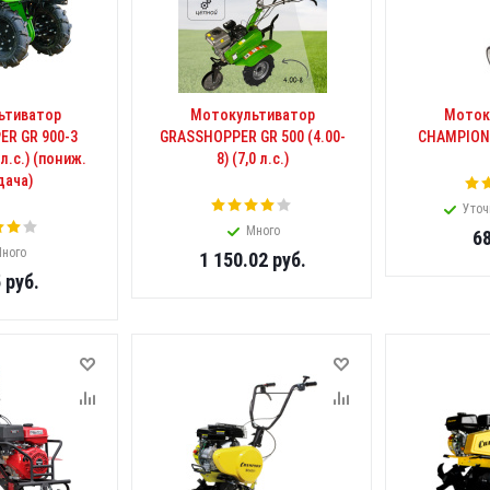
ьтиватор
Мотокультиватор
Моток
R GR 900-3
GRASSHOPPER GR 500 (4.00-
CHAMPION G
 л.с.) (пониж.
8) (7,0 л.с.)
дача)
Уточ
Много
6
ного
1 150.02
руб.
5
руб.