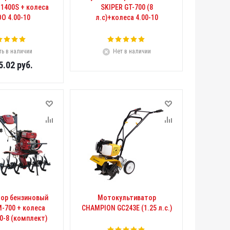
-1400S + колеса
SKIPER GT-700 (8
O 4.00-10
л.с)+колеса 4.00-10
ть в наличии
Нет в наличии
5.02
руб.
тор бензиновый
Мотокультиватор
-700 + колеса
CHAMPION GC243E (1.25 л.с.)
0-8 (комплект)