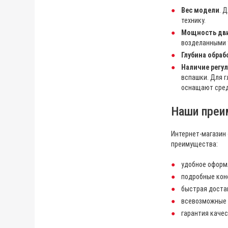
Вес модели
. 
технику.
Мощность дв
возделанными у
Глубина обраб
Наличие регу
вспашки. Для г
оснащают сред
Наши преи
Интернет-магазин 
преимущества:
удобное оформл
подробные кон
быстрая достав
всевозможные с
гарантия качес