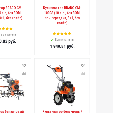
тор BRADO GM-
Культиватор BRADO GM-
 л.с, без ВОМ,
1000S (10 л.с., без ВОМ,
3+1, без колёс)
пон.передача, 3+1, без
колёс)
ть в наличии
Есть в наличии
0.03
руб.
1 949.81
руб.
тор бензиновый
Культиватор бензиновый