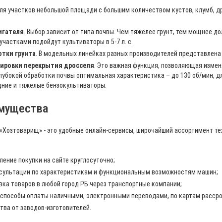
Для участков небольшой площади с большим количеством кустов, клумб, д
игателя
. Выбор зависит от типа почвы. Чем тяжелее грунт, тем мощнее до
частками подойдут культиваторы в 5-7 л. с.
отки грунта
. В модельных линейках разных производителей представлена 
лировки перекрытия дросселя
. Это важная функция, позволяющая измен
лубокой обработки почвы оптимальная характеристика – до 130 об/мин, д
ние и тяжелые бензокультиваторы.
мущества
«Хозтоварищ» - это удобные онлайн-сервисы, широчайший ассортимент тех
ение покупки на сайте круглосуточно;
сультации по характеристикам и функциональным возможностям машин;
ка товаров в любой город РБ через транспортные компании;
пособы оплаты наличными, электронными переводами, по картам рассрочк
тва от заводов-изготовителей.