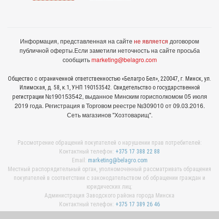
Информация, представленная на сайте
не является
договором
публичной оферты.
Если заметили неточность на сайте просьба
сообщить
marketing@belagro.com
Общество с ограниченной ответственностью «Белагро Бел», 220047, г. Минск, ул.
Илимская, д. 58, к.1, УНП 190153542. Свидетельство о государственной
№190153542, выданное Минcким горисполкомом 05 июля
регистрации
2019 года. Регистрация в Торговом реестре №309010 от 09.03.2016.
Сеть магазинов "Хозтоварищ".
Рассмотрение обращений покупателей о нарушении прав потребителей:
Контактный телефон:
+375 17 388 22 88
Email:
marketing@belagro.com
Местный распорядительный орган, уполномоченный рассматривать обращения
покупателей в соответствии с законодательством об обращении граждан и
юридических лиц:
Администрация Заводского района города Минска
Контактный телефон:
+375 17 389 26 46