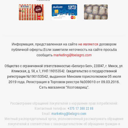
Информация, представленная на сайте
не является
договором
публичной оферты.
Если заметили неточность на сайте просьба
сообщить
marketing@belagro.com
Общество с ограниченной ответственностью «Белагро Бел», 220047, г. Минск, ул.
Илимская, д. 58, к.1, УНП 190153542. Свидетельство о государственной
№190153542, выданное Минcким горисполкомом 05 июля
регистрации
2019 года. Регистрация в Торговом реестре №309010 от 09.03.2016.
Сеть магазинов "Хозтоварищ".
Рассмотрение обращений покупателей о нарушении прав потребителей:
Контактный телефон:
+375 17 388 22 88
Email:
marketing@belagro.com
Местный распорядительный орган, уполномоченный рассматривать обращения
покупателей в соответствии с законодательством об обращении граждан и