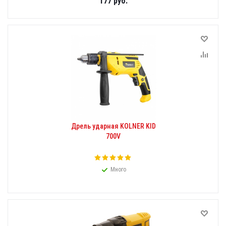
177
руб.
Дрель ударная KOLNER KID
700V
Много