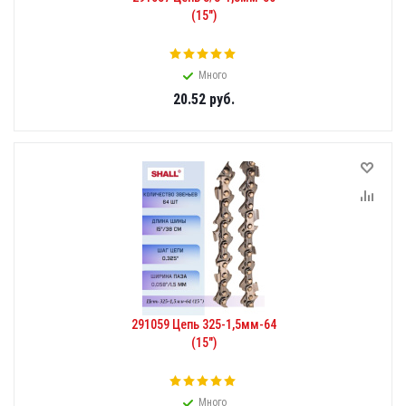
(15")
Много
20.52
руб.
291059 Цепь 325-1,5мм-64
(15")
Много