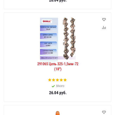
26.04
руб.
291065 Цепь 325-1,5мм-72
(18")
Много
26.04
руб.