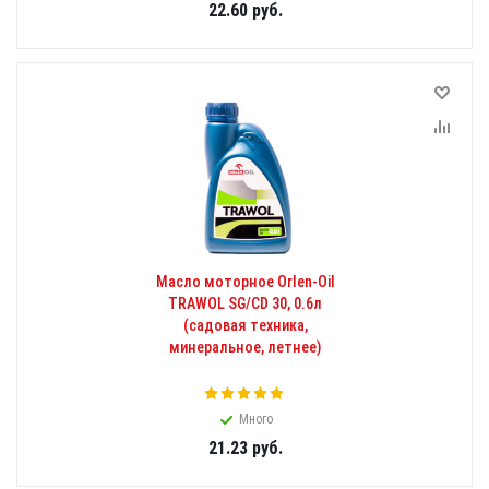
22.60
руб.
Масло моторное Orlen-Oil
TRAWOL SG/CD 30, 0.6л
(садовая техника,
минеральное, летнее)
Много
21.23
руб.