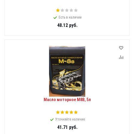
Есть в наличии
48.12
руб.
Масло моторное М8В, 5л
Уточняйте наличие
41.71
руб.