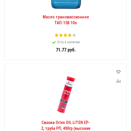
Масло трансмиссионное
ТАП-15В 10л
Есть в наличии
71.77
руб.
Смазка Orlen OIL LITEN EP-
2, труба РП, 400гр (высокие