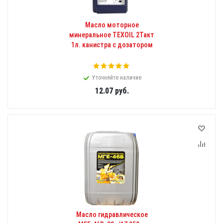
Масло моторное
минеральное TEXOIL 2Такт
1л. канистра с дозатором
Уточняйте наличие
12.07
руб.
Масло гидравлическое