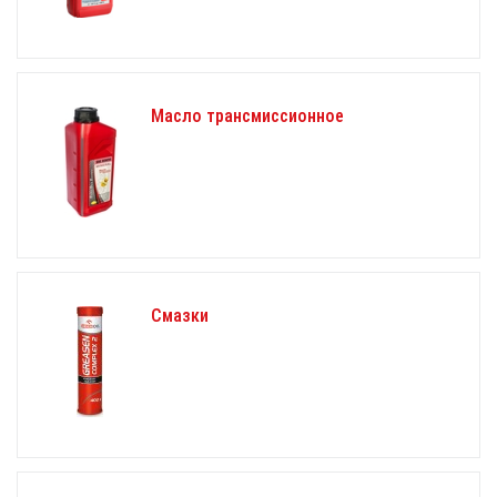
Масло трансмиссионное
Смазки