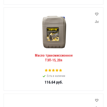
Масло трансмиссионное
ТЭП-15, 20л
Есть в наличии
116.64
руб.