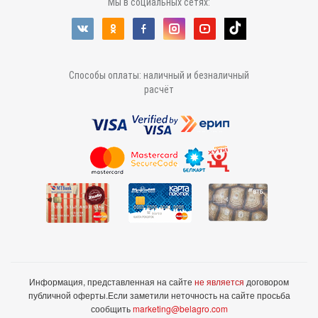
Мы в социальных сетях:
Способы оплаты: наличный и безналичный
расчёт
Информация, представленная на сайте
не является
договором
публичной оферты.
Если заметили неточность на сайте просьба
сообщить
marketing@belagro.com