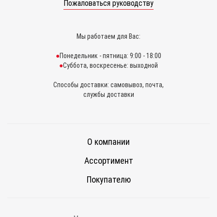
Пожаловаться руководству
Мы работаем для Вас:
Понедельник - пятница: 9:00 - 18:00
Суббота, воскресенье: выходной
Способы доставки: самовывоз, почта,
службы доставки
О компании
Ассортимент
Покупателю