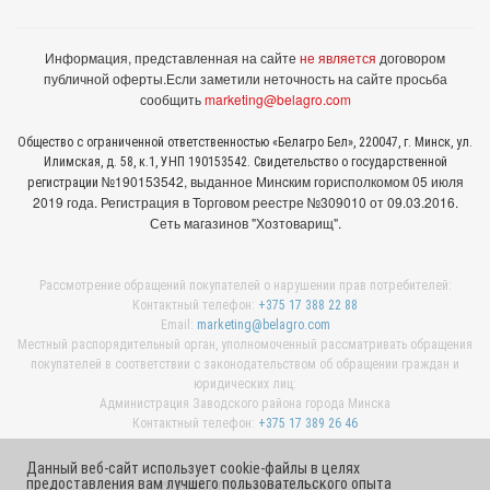
Информация, представленная на сайте
не является
договором
публичной оферты.
Если заметили неточность на сайте просьба
сообщить
marketing@belagro.com
Общество с ограниченной ответственностью «Белагро Бел», 220047, г. Минск, ул.
Илимская, д. 58, к.1, УНП 190153542. Свидетельство о государственной
№190153542, выданное Минcким горисполкомом 05 июля
регистрации
2019 года. Регистрация в Торговом реестре №309010 от 09.03.2016.
Сеть магазинов "Хозтоварищ".
Рассмотрение обращений покупателей о нарушении прав потребителей:
Контактный телефон:
+375 17 388 22 88
Email:
marketing@belagro.com
Местный распорядительный орган, уполномоченный рассматривать обращения
покупателей в соответствии с законодательством об обращении граждан и
юридических лиц:
Администрация Заводского района города Минска
Контактный телефон:
+375 17 389 26 46
Данный веб-сайт использует cookie-файлы в целях
предоставления вам лучшего пользовательского опыта
© 2026 ООО «Белагро Бел»