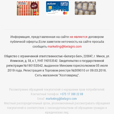
Информация, представленная на сайте
не является
договором
публичной оферты.
Если заметили неточность на сайте просьба
сообщить
marketing@belagro.com
Общество с ограниченной ответственностью «Белагро Бел», 220047, г. Минск, ул.
Илимская, д. 58, к.1, УНП 190153542. Свидетельство о государственной
№190153542, выданное Минcким горисполкомом 05 июля
регистрации
2019 года. Регистрация в Торговом реестре №309010 от 09.03.2016.
Сеть магазинов "Хозтоварищ".
Рассмотрение обращений покупателей о нарушении прав потребителей:
Контактный телефон:
+375 17 388 22 88
Email:
marketing@belagro.com
Местный распорядительный орган, уполномоченный рассматривать обращения
покупателей в соответствии с законодательством об обращении граждан и
юридических лиц: