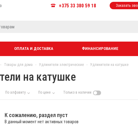
+375 33 380 59 18
ю
Заказать зв
ОПЛАТА И ДОСТАВКА
ФИНАНСИРОВАНИЕ
-
Товары для дома
-
Удлинители электрические
-
Удлинители на катушке
тели на катушке
По алфавиту
По цене
Только в наличии
К сожалению, раздел пуст
В данный момент нет активных товаров