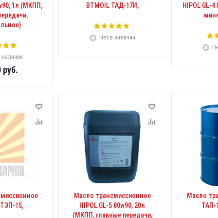
w90, 1л (МКПП,
BTMOIL ТАД-17И,
HIPOL GL-4 
передачи,
мине
льное)
Нет в наличии
Не
в наличии
0
руб.
смиссионное
Масло трансмиссионное
Масло тр
ТЭП-15,
HIPOL GL-5 80w90, 20л
ТАП-1
(МКПП, главные передачи,