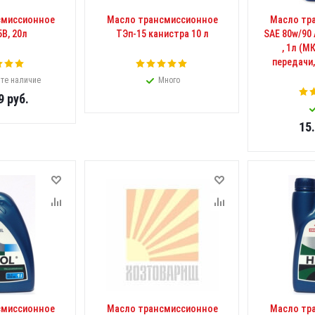
смиссионное
Масло трансмиссионное
Масло тр
В, 20л
ТЭп-15 канистра 10 л
SAE 80w/90 A
, 1л (М
передачи
те наличие
Много
9
руб.
15
смиссионное
Масло трансмиссионное
Масло тр