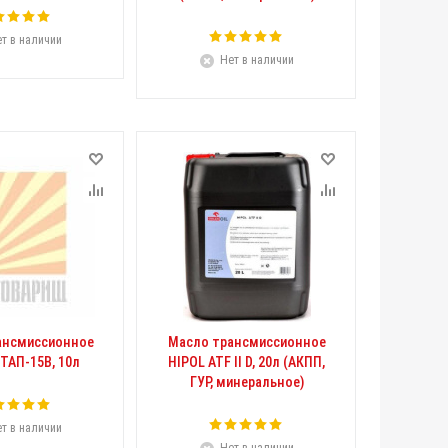
т в наличии
Нет в наличии
ансмиссионное
Масло трансмиссионное
ТАП-15В, 10л
HIPOL ATF II D, 20л (АКПП,
ГУР, минеральное)
т в наличии