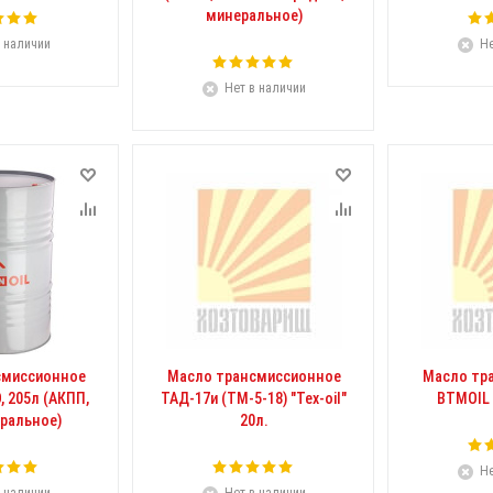
минеральное)
 наличии
Не
Нет в наличии
смиссионное
Масло трансмиссионное
Масло тр
D, 205л (АКПП,
ТАД-17и (ТМ-5-18) "Tex-oil"
BTMOIL 
еральное)
20л.
Не