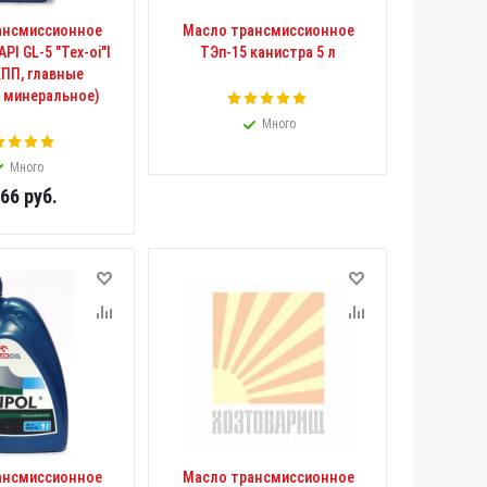
ансмиссионное
Масло трансмиссионное
PI GL-5 "Tex-oi"l
ТЭп-15 канистра 5 л
КПП, главные
, минеральное)
Много
Много
.66
руб.
ансмиссионное
Масло трансмиссионное