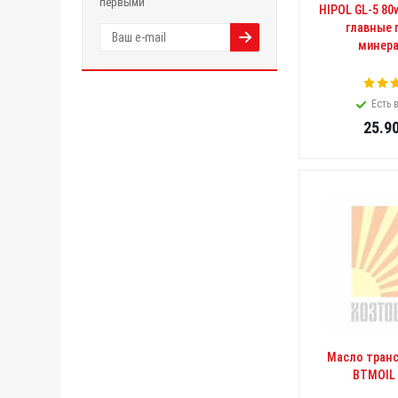
первыми
HIPOL GL-5 80
главные 
минера
Есть 
25.9
Масло тран
BTMOIL 