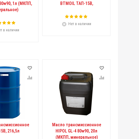
80w90, 1л (МКПП,
BTMOIL ТАП-15В,
ральное)
Нет в наличии
т в наличии
ансмиссионное
Масло трансмиссионное
5В, 216,5л
HIPOL GL-4 80w90, 20л
(МКПП, минеральное)