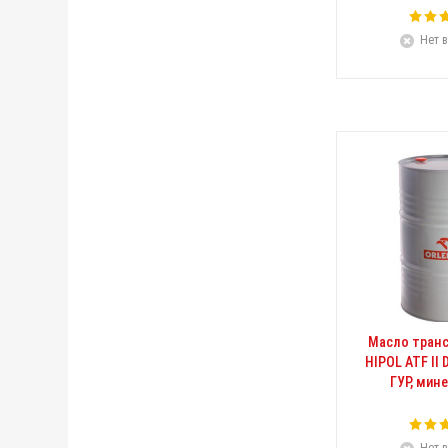
Нет в
Масло тран
HIPOL ATF II 
ГУР, мин