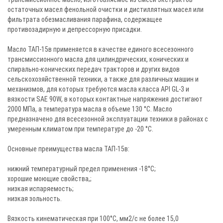
остаточных масел фенольной очистки и дистиллятных масел или
фильтрата обезмасливания парафина, содержащее
противозадирную и депрессорную присадки.
Масло ТАП-15в применяется в качестве единого всесезонного
трансмиссионного масла для цилиндрических, конических и
спирально-конических передач тракторов и других видов
сельскохозяйственной техники, а также для различных машин и
механизмов, для которых требуются масла класса API GL-3 и
вязкости SAE 90W, в которых контактные напряжения достигают
2000 МПа, а температура масла в объеме 130 °С. Масло
предназначено для всесезонной эксплуатации техники в районах с
умеренным климатом при температуре до -20 °С.
Основные преимущества масла ТАП-15в:
нижний температурный предел применения -18°С;
хорошие моющие свойства,;
низкая испаряемость;
низкая зольность.
Вязкость кинематическая при 100°С, мм2/с не более 15,0