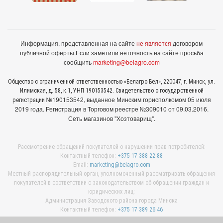
Информация, представленная на сайте
не является
договором
публичной оферты.
Если заметили неточность на сайте просьба
сообщить
marketing@belagro.com
Общество с ограниченной ответственностью «Белагро Бел», 220047, г. Минск, ул.
Илимская, д. 58, к.1, УНП 190153542. Свидетельство о государственной
№190153542, выданное Минcким горисполкомом 05 июля
регистрации
2019 года. Регистрация в Торговом реестре №309010 от 09.03.2016.
Сеть магазинов "Хозтоварищ".
Рассмотрение обращений покупателей о нарушении прав потребителей:
Контактный телефон:
+375 17 388 22 88
Email:
marketing@belagro.com
Местный распорядительный орган, уполномоченный рассматривать обращения
покупателей в соответствии с законодательством об обращении граждан и
юридических лиц:
Администрация Заводского района города Минска
Контактный телефон:
+375 17 389 26 46