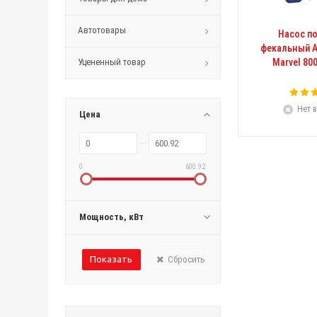
Автотовары
Насос п
фекальный AV
Уцененный товар
Marvel 800
Нет в
Цена
0
600.92
Мощность, кВт
Сбросить