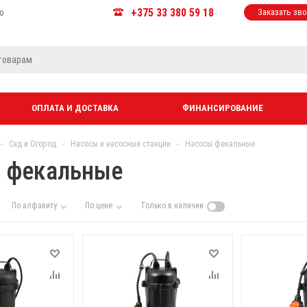
+375 33 380 59 18
ю
Заказать зв
ОПЛАТА И ДОСТАВКА
ФИНАНСИРОВАНИЕ
-
Сад и Огород
-
Насосы и насосные станции
-
Насосы фекальные
 фекальные
По алфавиту
По цене
Только в наличии