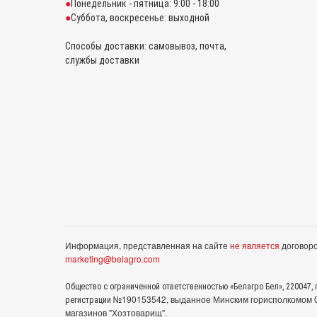
Понедельник - пятница: 9:00 - 18:00
Суббота, воскресенье: выходной
Способы доставки: самовывоз, почта,
службы доставки
Информация, представленная на сайте
не является
договоро
marketing@belagro.com
Общество с ограниченной ответственностью «Белагро Бел», 220047, г
№190153542, выданное Минcким горисполкомом 05
регистрации
магазинов "Хозтоварищ".