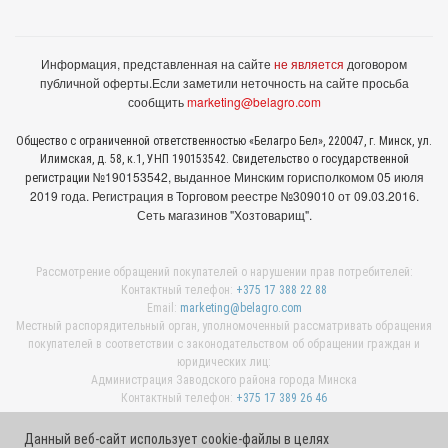
Информация, представленная на сайте
не является
договором
публичной оферты.
Если заметили неточность на сайте просьба
сообщить
marketing@belagro.com
Общество с ограниченной ответственностью «Белагро Бел», 220047, г. Минск, ул.
Илимская, д. 58, к.1, УНП 190153542. Свидетельство о государственной
№190153542, выданное Минcким горисполкомом 05 июля
регистрации
2019 года. Регистрация в Торговом реестре №309010 от 09.03.2016.
Сеть магазинов "Хозтоварищ".
Рассмотрение обращений покупателей о нарушении прав потребителей:
Контактный телефон:
+375 17 388 22 88
Email:
marketing@belagro.com
Местный распорядительный орган, уполномоченный рассматривать обращения
покупателей в соответствии с законодательством об обращении граждан и
юридических лиц:
Администрация Заводского района города Минска
Контактный телефон:
+375 17 389 26 46
Данный веб-сайт использует cookie-файлы в целях