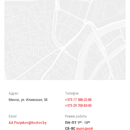
Адрес
Телефон
Минск, ул. Илимская, 58
+375 17 388-22-88
+375 29 700-83-00
Email
Режим работы
AA.Pazyukov@hoztov.by
ПН-ПТ
9⁰⁰ - 18⁰⁰
СБ-ВС
выходной