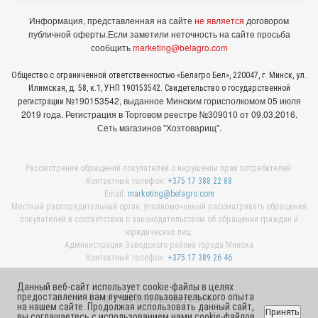
Информация, представленная на сайте
не является
договором
публичной оферты.
Если заметили неточность на сайте просьба
сообщить
marketing@belagro.com
Общество с ограниченной ответственностью «Белагро Бел», 220047, г. Минск, ул.
Илимская, д. 58, к.1, УНП 190153542. Свидетельство о государственной
№190153542, выданное Минcким горисполкомом 05 июля
регистрации
2019 года. Регистрация в Торговом реестре №309010 от 09.03.2016.
Сеть магазинов "Хозтоварищ".
Рассмотрение обращений покупателей о нарушении прав потребителей:
Контактный телефон:
+375 17 388 22 88
Email:
marketing@belagro.com
Местный распорядительный орган, уполномоченный рассматривать обращения
покупателей в соответствии с законодательством об обращении граждан и
юридических лиц:
Администрация Заводского района города Минска
Контактный телефон:
+375 17 389 26 46
Данный веб-сайт использует cookie-файлы в целях
предоставления вам лучшего пользовательского опыта
© 2026 ООО «Белагро Бел»
на нашем сайте. Продолжая использовать данный сайт,
Принять
вы соглашаетесь с использованием нами cookie-файлов.