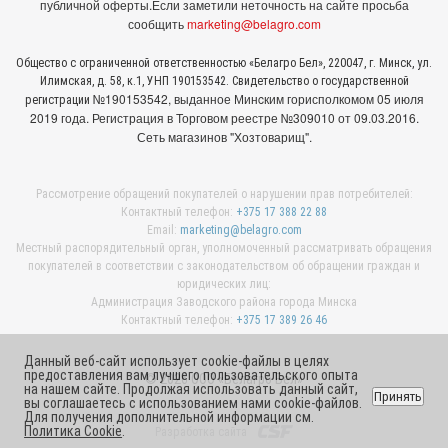
публичной оферты.
Если заметили неточность на сайте просьба
сообщить
marketing@belagro.com
Общество с ограниченной ответственностью «Белагро Бел», 220047, г. Минск, ул.
Илимская, д. 58, к.1, УНП 190153542. Свидетельство о государственной
№190153542, выданное Минcким горисполкомом 05 июля
регистрации
2019 года. Регистрация в Торговом реестре №309010 от 09.03.2016.
Сеть магазинов "Хозтоварищ".
Рассмотрение обращений покупателей о нарушении прав потребителей:
Контактный телефон:
+375 17 388 22 88
Email:
marketing@belagro.com
Местный распорядительный орган, уполномоченный рассматривать обращения
покупателей в соответствии с законодательством об обращении граждан и
юридических лиц:
Администрация Заводского района города Минска
Контактный телефон:
+375 17 389 26 46
Данный веб-сайт использует cookie-файлы в целях
предоставления вам лучшего пользовательского опыта
© 2026 ООО «Белагро Бел»
на нашем сайте. Продолжая использовать данный сайт,
Принять
вы соглашаетесь с использованием нами cookie-файлов.
Для получения дополнительной информации см.
Политика Cookie
.
Разработка сайта