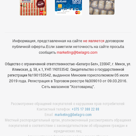
Информация, представленная на сайте
не является
договором
публичной оферты.
Если заметили неточность на сайте просьба
сообщить
marketing@belagro.com
Общество с ограниченной ответственностью «Белагро Бел», 220047, г. Минск, ул.
Илимская, д. 58, к.1, УНП 190153542. Свидетельство о государственной
№190153542, выданное Минcким горисполкомом 05 июля
регистрации
2019 года. Регистрация в Торговом реестре №309010 от 09.03.2016.
Сеть магазинов "Хозтоварищ".
Рассмотрение обращений покупателей о нарушении прав потребителей:
Контактный телефон:
+375 17 388 22 88
Email:
marketing@belagro.com
Местный распорядительный орган, уполномоченный рассматривать обращения
покупателей в соответствии с законодательством об обращении граждан и
юридических лиц: