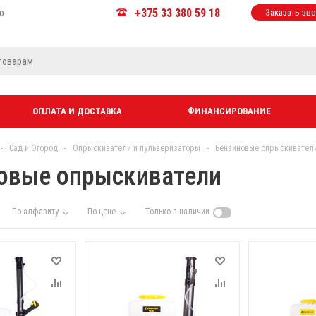
+375 33 380 59 18
ю
Заказать зв
ОПЛАТА И ДОСТАВКА
ФИНАНСИРОВАНИЕ
-
Сад и Огород
-
Опрыскиватели и пульверизаторы
-
Бензиновые опрыскивател
овые опрыскиватели
По алфавиту
По цене
Только в наличии