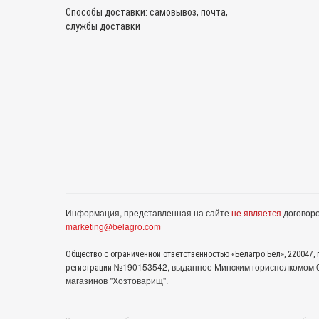
Способы доставки: самовывоз, почта,
службы доставки
Информация, представленная на сайте
не является
договоро
marketing@belagro.com
Общество с ограниченной ответственностью «Белагро Бел», 220047, г
№190153542, выданное Минcким горисполкомом 05
регистрации
магазинов "Хозтоварищ".