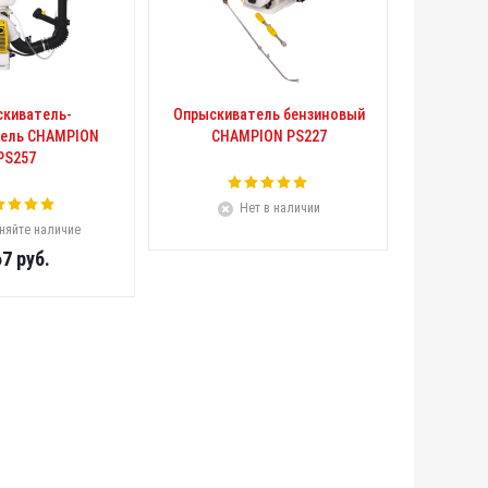
киватель-
Опрыскиватель бензиновый
ель CHAMPION
CHAMPION PS227
PS257
Нет в наличии
няйте наличие
67
руб.