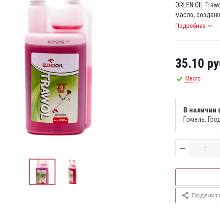
ORLEN OIL Traw
масло, созданн
Подробнее
35.10
ру
Много
В наличии 
Гомель
Гро
Поделит