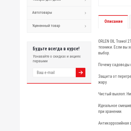
Автотовары
Описание
Уцененный товар
ORLEN OIL Trawol 
техники. Если вы 
Будьте всегда в курсе!
выбор.
Узнавайте о скидках и акциях
первыми
Почему садоводы 
Защита от перегр
жару.
Чистый выхлоп: Ни
Идеальное смешива
при хранении.
Антикоррозийная 