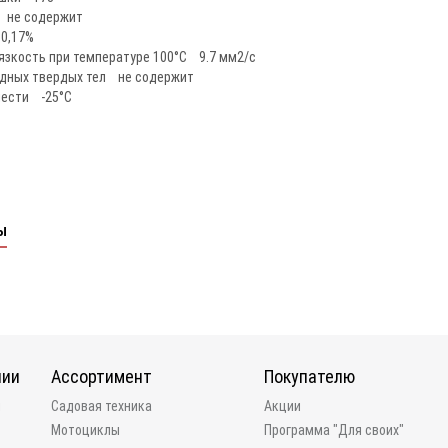
 не содержит
0,17%
язкость при температуре 100°C 9.7 мм2/с
дных твердых тел не содержит
чести -25°C
ы
нии
Ассортимент
Покупателю
и
Садовая техника
Акции
Мотоциклы
Программа "Для своих"