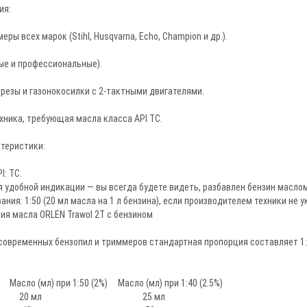
ия:
ры всех марок (Stihl, Husqvarna, Echo, Champion и др.).
ые и профессиональные).
резы и газонокосилки с 2-тактными двигателями.
хника, требующая масла класса API TC.
ктеристики:
I: TC.
я удобной индикации — вы всегда будете видеть, разбавлен бензин маслом
ния: 1:50 (20 мл масла на 1 л бензина), если производителем техники не у
я масла ORLEN Trawol 2T с бензином
овременных бензопил и триммеров стандартная пропорция составляет 1:5
 Масло (мл) при 1:50 (2%) Масло (мл) при 1:40 (2.5%)
р 20 мл 25 мл