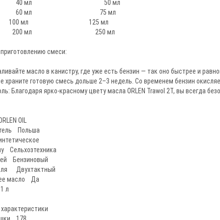
ра 40 мл 50 мл
а 60 мл 75 мл
в 100 мл 125 мл
ов 200 мл 250 мл
 приготовлению смеси:
аливайте масло в канистру, где уже есть бензин — так оно быстрее и рав
е храните готовую смесь дольше 2–3 недель. Со временем бензин окисляе
ль: Благодаря ярко-красному цвету масла ORLEN Trawol 2T, вы всегда без
RLEN OIL
итель Польша
интетическое
пу Сельхозтехника
лей Бензиновый
теля Двухтактный
ее масло Да
1 л
 характеристики
ышки 178