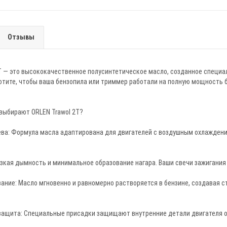
Отзывы
2T — это высококачественное полусинтетическое масло, созданное специ
хотите, чтобы ваша бензопила или триммер работали на полную мощность б
выбирают ORLEN Trawol 2T?
ева: Формула масла адаптирована для двигателей с воздушным охлаждени
зкая дымность и минимальное образование нагара. Ваши свечи зажигания
ние: Масло мгновенно и равномерно растворяется в бензине, создавая с
защита: Специальные присадки защищают внутренние детали двигателя от