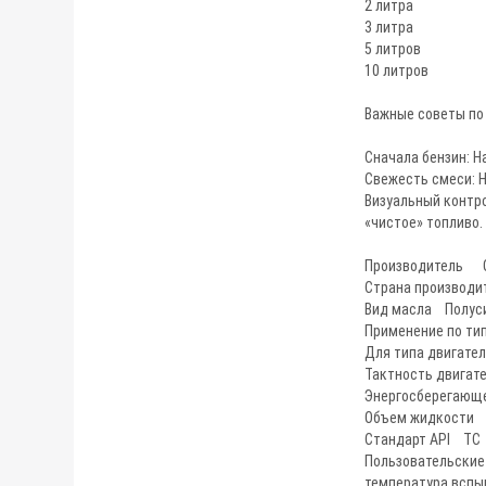
2 лит
3 литр
5 литро
10 литр
Важные советы по
Сначала бензин: Н
Свежесть смеси: Н
Визуальный контро
«чистое» топливо.
Производитель O
Страна производ
Вид масла Полус
Применение по ти
Для типа двигате
Тактность двига
Энергосберегающ
Объем жидкости 
Стандарт API TC
Пользовательские
температура всп