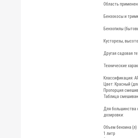
Область применен
Бензокосы и тримме
Бензопилы (бытов
Кусторезы, высото
Другая садовая те
Технические хара
Классификация: AP
Цвет: Красный (дл
Пропорция смешива
Таблица смешивани
Для большинства с
дозировки:
Объем бензина (л)
1 лит