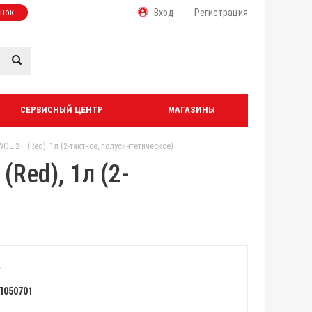
онок
Вход
Регистрация
СЕРВИСНЫЙ ЦЕНТР
МАГАЗИНЫ
OL 2T (Red), 1л (2-тактное, полусинтетическое)
Red), 1л (2-
Л050701