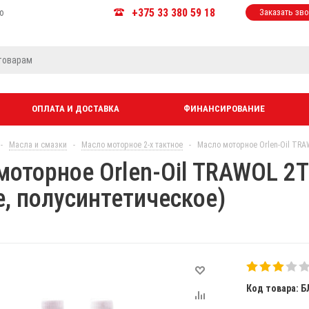
+375 33 380 59 18
ю
Заказать зв
ОПЛАТА И ДОСТАВКА
ФИНАНСИРОВАНИЕ
-
Масла и смазки
-
Масло моторное 2-х тактное
-
Масло моторное Orlen-Oil TRAW
оторное Orlen-Oil TRAWOL 2T (
е, полусинтетическое)
Код товара: Б