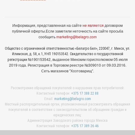
Информация, представленная на сайте
не является
договором
публичной оферты.
Если заметили неточность на сайте просьба
сообщить
marketing@belagro.com
Общество с ограниченной ответственностью «Белагро Бел», 220047, г. Минск, ул.
Илимская, д. 58, к.1, УНП 190153542. Свидетельство о государственной
№190153542, выданное Минcким горисполкомом 05 июля
регистрации
2019 года. Регистрация в Торговом реестре №309010 от 09.03.2016.
Сеть магазинов "Хозтоварищ".
Рассмотрение обращений покупателей о нарушении прав потребителей:
Контактный телефон:
+375 17 388 22 88
Email:
marketing@belagro.com
Местный распорядительный орган, уполномоченный рассматривать обращения
покупателей в соответствии с законодательством об обращении граждан и
юридических лиц:
Администрация Заводского района города Минска
Контактный телефон:
+375 17 389 26 46