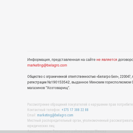
Информация, представленная на сайте
не является
договоро
marketing@belagro.com
Общество с ограниченной ответственностью «Белагро Бел», 220047, г
№190153542, выданное Минcким горисполкомом 05
регистрации
магазинов "Хозтоварищ".
Рассмотрение обращений покупателей о нарушении прав потребите
Контактный телефон:
+375 17 388 22 88
Email:
marketing@belagro.com
Местный распорядительный орган, уполномоченный рассматривать 
юридических лиц:
Администрация Заводского района города Минска