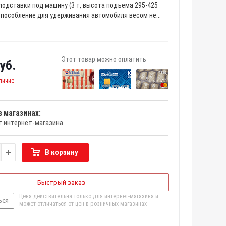
подставки под машину (3 т, высота подъема 295-425
испособление для удерживания автомобиля весом не...
Этот товар можно оплатить
уб.
личие
в магазинах:
т интернет-магазина
В корзину
Быстрый заказ
Цена действительна только для интернет-магазина и
ься
может отличаться от цен в розничных магазинах