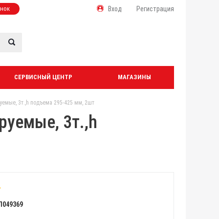
онок
Вход
Регистрация
СЕРВИСНЫЙ ЦЕНТР
МАГАЗИНЫ
емые, 3т.,h подъема 295-425 мм, 2шт
руемые, 3т.,h
Л049369