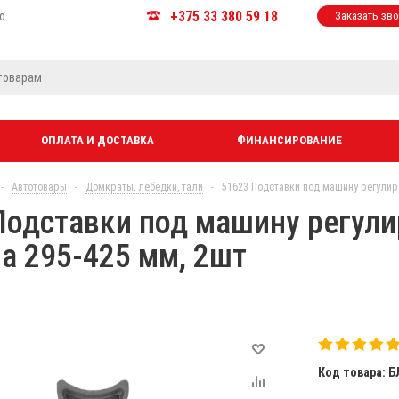
+375 33 380 59 18
ю
Заказать зв
ОПЛАТА И ДОСТАВКА
ФИНАНСИРОВАНИЕ
-
Автотовары
-
Домкраты, лебедки, тали
-
51623 Подставки под машину регулиру
Подставки под машину регули
а 295-425 мм, 2шт
Код товара: Б