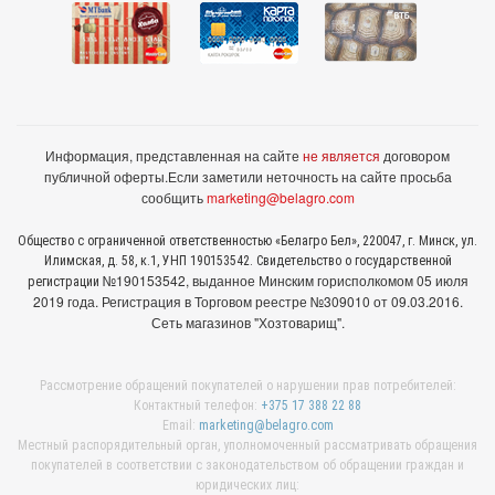
Информация, представленная на сайте
не является
договором
публичной оферты.
Если заметили неточность на сайте просьба
сообщить
marketing@belagro.com
Общество с ограниченной ответственностью «Белагро Бел», 220047, г. Минск, ул.
Илимская, д. 58, к.1, УНП 190153542. Свидетельство о государственной
№190153542, выданное Минcким горисполкомом 05 июля
регистрации
2019 года. Регистрация в Торговом реестре №309010 от 09.03.2016.
Сеть магазинов "Хозтоварищ".
Рассмотрение обращений покупателей о нарушении прав потребителей:
Контактный телефон:
+375 17 388 22 88
Email:
marketing@belagro.com
Местный распорядительный орган, уполномоченный рассматривать обращения
покупателей в соответствии с законодательством об обращении граждан и
юридических лиц: