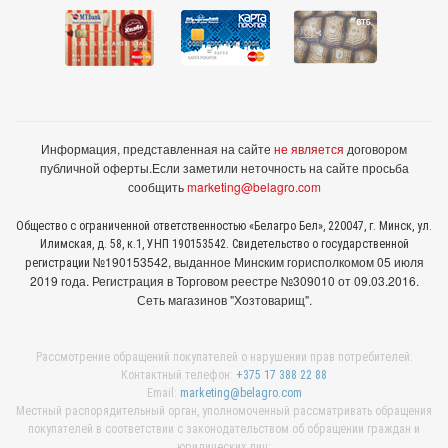
Информация, представленная на сайте
не является
договором
публичной оферты.
Если заметили неточность на сайте просьба
сообщить
marketing@belagro.com
Общество с ограниченной ответственностью «Белагро Бел», 220047, г. Минск, ул.
Илимская, д. 58, к.1, УНП 190153542. Свидетельство о государственной
№190153542, выданное Минcким горисполкомом 05 июля
регистрации
2019 года. Регистрация в Торговом реестре №309010 от 09.03.2016.
Сеть магазинов "Хозтоварищ".
Рассмотрение обращений покупателей о нарушении прав потребителей:
Контактный телефон:
+375 17 388 22 88
Email:
marketing@belagro.com
Местный распорядительный орган, уполномоченный рассматривать обращения
покупателей в соответствии с законодательством об обращении граждан и
юридических лиц: