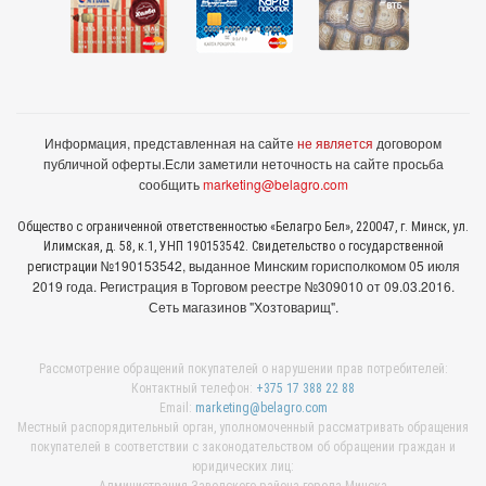
Информация, представленная на сайте
не является
договором
публичной оферты.
Если заметили неточность на сайте просьба
сообщить
marketing@belagro.com
Общество с ограниченной ответственностью «Белагро Бел», 220047, г. Минск, ул.
Илимская, д. 58, к.1, УНП 190153542. Свидетельство о государственной
№190153542, выданное Минcким горисполкомом 05 июля
регистрации
2019 года. Регистрация в Торговом реестре №309010 от 09.03.2016.
Сеть магазинов "Хозтоварищ".
Рассмотрение обращений покупателей о нарушении прав потребителей:
Контактный телефон:
+375 17 388 22 88
Email:
marketing@belagro.com
Местный распорядительный орган, уполномоченный рассматривать обращения
покупателей в соответствии с законодательством об обращении граждан и
юридических лиц: