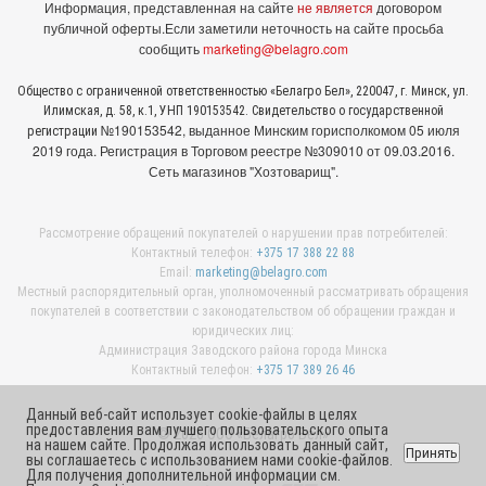
Информация, представленная на сайте
не является
договором
публичной оферты.
Если заметили неточность на сайте просьба
сообщить
marketing@belagro.com
Общество с ограниченной ответственностью «Белагро Бел», 220047, г. Минск, ул.
Илимская, д. 58, к.1, УНП 190153542. Свидетельство о государственной
№190153542, выданное Минcким горисполкомом 05 июля
регистрации
2019 года. Регистрация в Торговом реестре №309010 от 09.03.2016.
Сеть магазинов "Хозтоварищ".
Рассмотрение обращений покупателей о нарушении прав потребителей:
Контактный телефон:
+375 17 388 22 88
Email:
marketing@belagro.com
Местный распорядительный орган, уполномоченный рассматривать обращения
покупателей в соответствии с законодательством об обращении граждан и
юридических лиц:
Администрация Заводского района города Минска
Контактный телефон:
+375 17 389 26 46
Данный веб-сайт использует cookie-файлы в целях
предоставления вам лучшего пользовательского опыта
© 2026 ООО «Белагро Бел»
на нашем сайте. Продолжая использовать данный сайт,
Принять
вы соглашаетесь с использованием нами cookie-файлов.
Для получения дополнительной информации см.