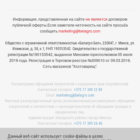
Информация, представленная на сайте
не является
договором
публичной оферты.
Если заметили неточность на сайте просьба
сообщить
marketing@belagro.com
Общество с ограниченной ответственностью «Белагро Бел», 220047, г. Минск, ул.
Илимская, д. 58, к.1, УНП 190153542. Свидетельство о государственной
№190153542, выданное Минcким горисполкомом 05 июля
регистрации
2019 года. Регистрация в Торговом реестре №309010 от 09.03.2016.
Сеть магазинов "Хозтоварищ".
Рассмотрение обращений покупателей о нарушении прав потребителей:
Контактный телефон:
+375 17 388 22 88
Email:
marketing@belagro.com
Местный распорядительный орган, уполномоченный рассматривать обращения
покупателей в соответствии с законодательством об обращении граждан и
юридических лиц:
Администрация Заводского района города Минска
Контактный телефон:
+375 17 389 26 46
Данный веб-сайт использует cookie-файлы в целях