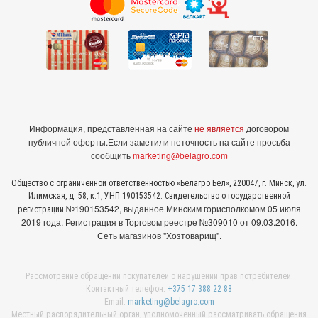
Информация, представленная на сайте
не является
договором
публичной оферты.
Если заметили неточность на сайте просьба
сообщить
marketing@belagro.com
Общество с ограниченной ответственностью «Белагро Бел», 220047, г. Минск, ул.
Илимская, д. 58, к.1, УНП 190153542. Свидетельство о государственной
№190153542, выданное Минcким горисполкомом 05 июля
регистрации
2019 года. Регистрация в Торговом реестре №309010 от 09.03.2016.
Сеть магазинов "Хозтоварищ".
Рассмотрение обращений покупателей о нарушении прав потребителей:
Контактный телефон:
+375 17 388 22 88
Email:
marketing@belagro.com
Местный распорядительный орган, уполномоченный рассматривать обращения