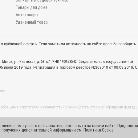
Запчасти к садовой технике
Товары для дома
Автотовары
Уцененный товар
м публичной оферты.
Если заметили неточность на сайте просьба сообщить
. Минск, ул. Илимская, д. 58, к.1, УНП 190153542. Свидетельство о государственной
 июля 2019 года. Регистрация в Торговом реестре №309010 от 09.03.2016. С
лей:
обращения покупателей в соответствии с законодательством об обращении граждан
авления вам лучшего пользовательского опыта на нашем сайте. Продолжая
ля получения дополнительной информации см.
Политика Cookie
.