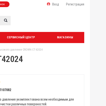
онок
Вход
Регистрация
СЕРВИСНЫЙ ЦЕНТР
МАГАЗИНЫ
ысокого давления CROWN CT42024
T42024
Л107082
о давления укомплектована всем необходимым для
очистки различных поверхностей.