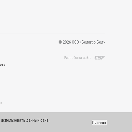
© 2026 ООО «Белагро Бел»
Разработка сайта
еть
 и
 использовать данный сайт,
Принять