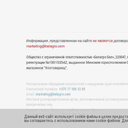
Информация, представленная на сайте
не является
договоро
marketing@belagro.com
Общество с ограниченной ответственностью «Белагро Бел», 220047, г
№190153542, выданное Минcким горисполкомом 05
регистрации
магазинов "Хозтоварищ".
Рассмотрение обращений покупателей о нарушении прав потребите
Контактный телефон:
+375 17 388 22 88
Email:
marketing@belagro.com
Местный распорядительный орган, уполномоченный рассматривать 
юридических лиц:
Администрация Заводского района города Минска
Контактный телефон:
+375 17 389 26 46
Данный веб-сайт использует cookie-файлы в целях предост
вы соглашаетесь с использованием нами cookie-файлов. Д