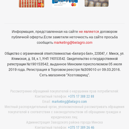
Информация, представленная на сайте
не является
договором
публичной оферты.
Если заметили неточность на сайте просьба
сообщить
marketing@belagro.com
Общество с ограниченной ответственностью «Белагро Бел», 220047, г. Минск, ул.
Илимская, д. 58, к.1, УНП 190153542. Свидетельство о государственной
№190153542, выданное Минcким горисполкомом 05 июля
регистрации
2019 года. Регистрация в Торговом реестре №309010 от 09.03.2016.
Сеть магазинов "Хозтоварищ".
Рассмотрение обращений покупателей о нарушении прав потребителей:
Контактный телефон:
+375 17 388 22 88
Email:
marketing@belagro.com
Местный распорядительный орган, уполномоченный рассматривать обращения
покупателей в соответствии с законодательством об обращении граждан и
юридических лиц:
Администрация Заводского района города Минска
Контактный телефон:
+375 17 389 26 46