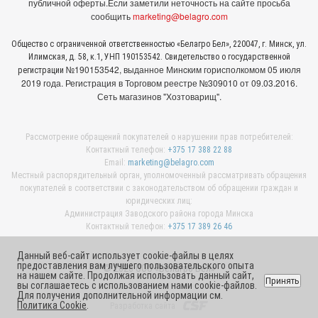
публичной оферты.
Если заметили неточность на сайте просьба
сообщить
marketing@belagro.com
Общество с ограниченной ответственностью «Белагро Бел», 220047, г. Минск, ул.
Илимская, д. 58, к.1, УНП 190153542. Свидетельство о государственной
№190153542, выданное Минcким горисполкомом 05 июля
регистрации
2019 года. Регистрация в Торговом реестре №309010 от 09.03.2016.
Сеть магазинов "Хозтоварищ".
Рассмотрение обращений покупателей о нарушении прав потребителей:
Контактный телефон:
+375 17 388 22 88
Email:
marketing@belagro.com
Местный распорядительный орган, уполномоченный рассматривать обращения
покупателей в соответствии с законодательством об обращении граждан и
юридических лиц:
Администрация Заводского района города Минска
Контактный телефон:
+375 17 389 26 46
Данный веб-сайт использует cookie-файлы в целях
предоставления вам лучшего пользовательского опыта
© 2026 ООО «Белагро Бел»
на нашем сайте. Продолжая использовать данный сайт,
Принять
вы соглашаетесь с использованием нами cookie-файлов.
Для получения дополнительной информации см.
Политика Cookie
.
Разработка сайта