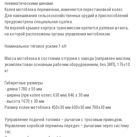
пневматическими шинами.
Колея мотоблока переменная, изменяется перестановкой колес.
Для навешивания сельскохозяйственных орудий и приспособлений
предусмотрена специальная сцепка.
На верхней крышке корпуса трансмиссии крепится рулевая штанга,
на которой расположены органы управления мотоблоком
Номинальное тяговое усилие 1 кН
Масса мотоблока в состоянии отгрузки с завода (заправлен маслом,
укомплектован основным рабочим оборудованием, без ЗИП), 176±10
кг
Габаритные размеры
- длина 1780 ± 55 мм
- ширина (при колее колес 630 мм) 846 ± 30 мм
- высота 1070 ± 30 мм
Размер колеи мотоблока 450±30 мм 600±30 мм 700±30 мм
Ууправление подачей топлива – рычагом с тросовым приводом;
Управление коробкой перемены передач – рычагами через систему
тяг;