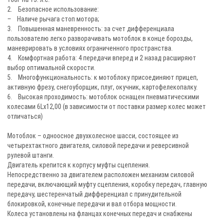
2. Безопасное использование:
– Наличе рычага стоп мотора;
3. Повышенная маневренность: за счет дифференциала
пользователю легко разворачивать мотоблок в конце борозды,
маневрировать в условиях ограниченного пространства.
4. Комфортная работа: 4 передачи вперед и 2 назад расширяют
выбор оптимальной скорости.
5. Многофункциональность: к мотоблоку присоединяют прицеп,
активную фрезу, снегоуборщик, плуг, окучник, картофелекопалку.
6. Высокая проходимость: мотоблок оснащен пневматическими
колесами 6Lх12,00 (в зависимости от поставки размер колес может
отличаться)
Мотоблок – одноосное двухколесное шасси, состоящее из
четырехтактного двигателя, силовой передачи и реверсивной
рулевой штанги.
Двигатель крепится к корпусу муфты сцепления.
Непосредственно за двигателем расположен механизм силовой
передачи, включающий муфту сцепления, коробку передач, главную
передачу, шестеренчатый дифференциал с принудительной
блокировкой, конечные передачи и вал отбора мощности.
Колеса установлены на фланцах конечных передач и снабжены