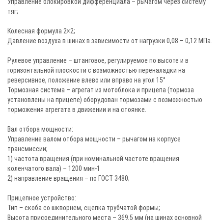
Управление блокировкой дифференциала – рычагом через систему
тяг;
Колесная формула 2×2;
Давление воздуха в шинах в зависимости от нагрузки 0,08 – 0,12 МПа.
Рулевое управление – штанговое, регулируемое по высоте и в
горизонтальной плоскости с возможностью переналадки на
реверсивное, положение влево или вправо на угол 15°
Тормозная система – агрегат из мотоблока и прицепа (тормоза
установлены на прицепе) оборудован тормозами с возможностью
торможения агрегата в движении и на стоянке.
Вал отбора мощности:
Управление валом отбора мощности – рычагом на корпусе
трансмиссии;
1) частота вращения (при номинальной частоте вращения
коленчатого вала) – 1200 мин-1
2) направление вращения – по ГОСТ 3480;
Прицепное устройство:
Тип – скоба со шкворнем, сцепка трубчатой формы;
Высота присоединительного места – 369,5 мм (на шинах основной