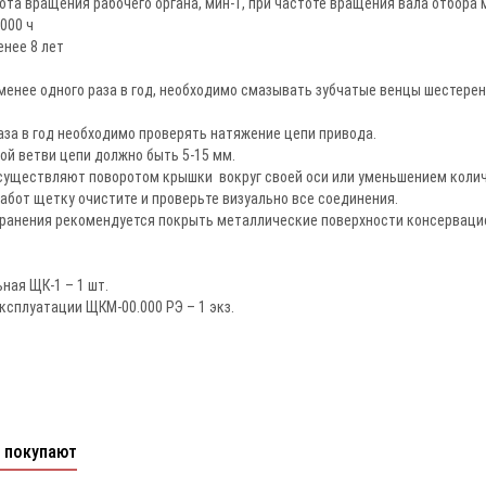
та вращения рабочего органа, мин-1, при частоте вращения вала отбора
000 ч
енее 8 лет
менее одного раза в год, необходимо смазывать зубчатые венцы шестере
аза в год необходимо проверять натяжение цепи привода.
й ветви цепи должно быть 5-15 мм.
существляют поворотом крышки вокруг своей оси или уменьшением колич
абот щетку очистите и проверьте визуально все соединения.
ранения рекомендуется покрыть металлические поверхности консервацион
ная ЩК-1 – 1 шт.
эксплуатации ЩКМ-00.000 РЭ – 1 экз.
 покупают