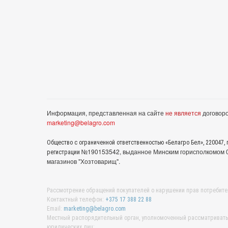
Информация, представленная на сайте
не является
договоро
marketing@belagro.com
Общество с ограниченной ответственностью «Белагро Бел», 220047, г
№190153542, выданное Минcким горисполкомом 05
регистрации
магазинов "Хозтоварищ".
Рассмотрение обращений покупателей о нарушении прав потребите
Контактный телефон:
+375 17 388 22 88
Email:
marketing@belagro.com
Местный распорядительный орган, уполномоченный рассматривать 
юридических лиц: