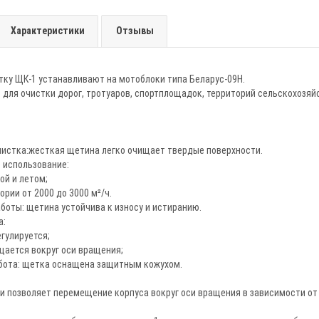
Характеристики
Отзывы
ку ЩК-1 устанавливают на мотоблоки типа Беларус-09Н.
для очистки дорог, тротуаров, спортплощадок, территорий сельскохозяйс
истка:жесткая щетина легко очищает твердые поверхности.
 использование:
й и летом;
рии от 2000 до 3000 м²/ч.
боты: щетина устойчива к износу и истиранию.
а:
гулируется;
ается вокруг оси вращения;
бота: щетка оснащена защитным кожухом.
и позволяет перемещение корпуса вокруг оси вращения в зависимости от