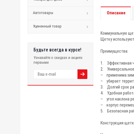
Автотовары
Описание
Уцененный товар
Коммунальную щет
Щетку используют 
Будьте всегда в курсе!
Преимущества:
Узнавайте о скидках и акциях
первыми
1. Эффективная ч
2. Универсальное
– применима зимо
– убирает террито
3. Долгий срок ра
4. Удобная работ
– угол наклона ре
– корпус перемещ
5. Безопасная ра
Конструкция щетк