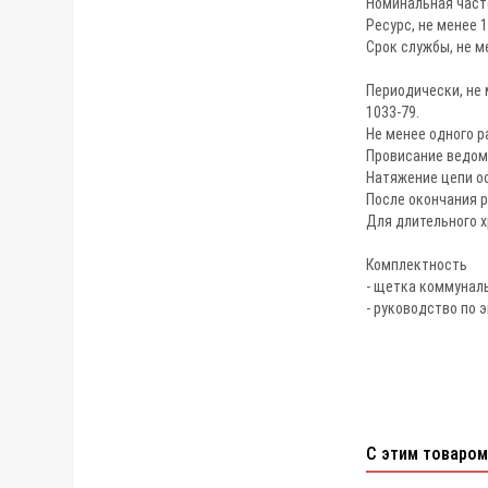
Номинальная часто
Ресурс, не менее 1
Срок службы, не м
Периодически, не 
1033-79.
Не менее одного р
Провисание ведомо
Натяжение цепи о
После окончания р
Для длительного х
Комплектность
- щетка коммуналь
- руководство по 
С этим товаром