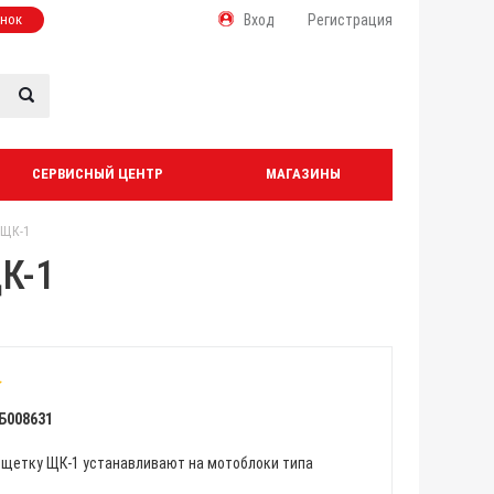
онок
Вход
Регистрация
СЕРВИСНЫЙ ЦЕНТР
МАГАЗИНЫ
 ЩК-1
К-1
Б008631
щетку ЩК-1 устанавливают на мотоблоки типа