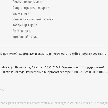
Зимний ассортимент
Сопутствующие товары и
расходники
Запчасти к садовой технике
Товары для дома
Автотовары
Уцененный товар
м публичной оферты.
Если заметили неточность на сайте просьба сообщить
. Минск, ул. Илимская, д. 58, к.1, УНП 190153542. Свидетельство о государственной
 июля 2019 года. Регистрация в Торговом реестре №309010 от 09.03.2016. С
лей:
обращения покупателей в соответствии с законодательством об обращении граждан