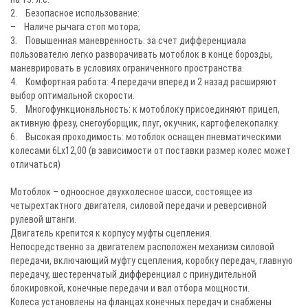
2. Безопасное использование:
– Наличе рычага стоп мотора;
3. Повышенная маневренность: за счет дифференциала
пользователю легко разворачивать мотоблок в конце борозды,
маневрировать в условиях ограниченного пространства.
4. Комфортная работа: 4 передачи вперед и 2 назад расширяют
выбор оптимальной скорости.
5. Многофункциональность: к мотоблоку присоединяют прицеп,
активную фрезу, снегоуборщик, плуг, окучник, картофелекопалку.
6. Высокая проходимость: мотоблок оснащен пневматическими
колесами 6Lх12,00 (в зависимости от поставки размер колес может
отличаться)
Мотоблок – одноосное двухколесное шасси, состоящее из
четырехтактного двигателя, силовой передачи и реверсивной
рулевой штанги.
Двигатель крепится к корпусу муфты сцепления.
Непосредственно за двигателем расположен механизм силовой
передачи, включающий муфту сцепления, коробку передач, главную
передачу, шестеренчатый дифференциал с принудительной
блокировкой, конечные передачи и вал отбора мощности.
Колеса установлены на фланцах конечных передач и снабжены