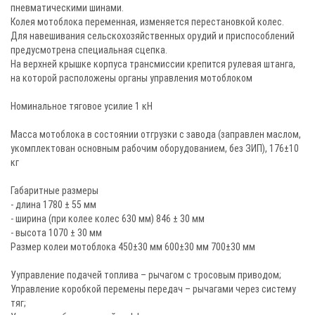
пневматическими шинами.
Колея мотоблока переменная, изменяется перестановкой колес.
Для навешивания сельскохозяйственных орудий и приспособлений
предусмотрена специальная сцепка.
На верхней крышке корпуса трансмиссии крепится рулевая штанга,
на которой расположены органы управления мотоблоком
Номинальное тяговое усилие 1 кН
Масса мотоблока в состоянии отгрузки с завода (заправлен маслом,
укомплектован основным рабочим оборудованием, без ЗИП), 176±10
кг
Габаритные размеры
- длина 1780 ± 55 мм
- ширина (при колее колес 630 мм) 846 ± 30 мм
- высота 1070 ± 30 мм
Размер колеи мотоблока 450±30 мм 600±30 мм 700±30 мм
Ууправление подачей топлива – рычагом с тросовым приводом;
Управление коробкой перемены передач – рычагами через систему
тяг;