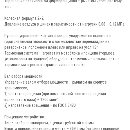
Управление блокировкой дифференциала – рычагом через систему
тяг;
Колесная формула 2×2;
Давление воздуха в шинах в зависимости от нагрузки 0,08 – 0,12 МПа.
Рулевое управление – штанговое, регулируемое по высоте и в
горизонтальной плоскости с возможностью переналадки на
реверсивное, положение влево или вправо на угол 15°
Тормозная система – агрегат из мотоблока и прицепа (тормоза
установлены на прицепе) оборудован тормозами с возможностью
торможения агрегата в движении и на стоянке.
Вал отбора мощности:
Управление валом отбора мощности – рычагом на корпусе
трансмиссии;
1) частота вращения (при номинальной частоте вращения
коленчатого вала) – 1200 мин-1
2) направление вращения – по ГОСТ 3480;
Прицепное устройство:
Тип – скоба со шкворнем, сцепка трубчатой формы;
Высота присоединительного места – 369,5 мм (на шинах основной