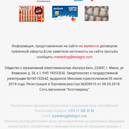
Информация, представленная на сайте
не является
договором
публичной оферты.
Если заметили неточность на сайте просьба
сообщить
marketing@belagro.com
Общество с ограниченной ответственностью «Белагро Бел», 220047, г. Минск, ул.
Илимская, д. 58, к.1, УНП 190153542. Свидетельство о государственной
№190153542, выданное Минcким горисполкомом 05 июля
регистрации
2019 года. Регистрация в Торговом реестре №309010 от 09.03.2016.
Сеть магазинов "Хозтоварищ".
Рассмотрение обращений покупателей о нарушении прав потребителей:
Контактный телефон:
+375 17 388 22 88
Email:
marketing@belagro.com
Местный распорядительный орган, уполномоченный рассматривать обращения
покупателей в соответствии с законодательством об обращении граждан и