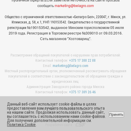
сообщить
marketing@belagro.com
Общество с ограниченной ответственностью «Белагро Бел», 220047, г. Минск, ул.
Илимская, д. 58, к.1, УНП 190153542. Свидетельство о государственной
№190153542, выданное Минcким горисполкомом 05 июля
регистрации
2019 года. Регистрация в Торговом реестре №309010 от 09.03.2016.
Сеть магазинов "Хозтоварищ".
Рассмотрение обращений покупателей о нарушении прав потребителей:
Контактный телефон:
+375 17 388 22 88
Email:
marketing@belagro.com
Местный распорядительный орган, уполномоченный рассматривать обращения
покупателей в соответствии с законодательством об обращении граждан и
юридических лиц:
Администрация Заводского района города Минска
Контактный телефон:
+375 17 389 26 46
Данный веб-сайт использует cookie-файлы в целях
предоставления вам лучшего пользовательского опыта
© 2026 ООО «Белагро Бел»
на нашем сайте. Продолжая использовать данный сайт,
Принять
вы соглашаетесь с использованием нами cookie-файлов.
Для получения дополнительной информации см.
Политика Cookie
.
Разработка сайта